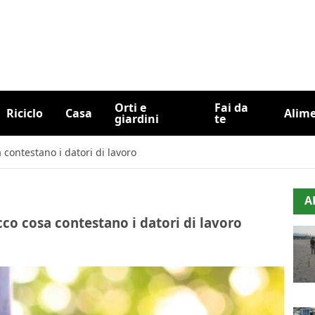
Orti e
Fai da
Riciclo
Casa
Alim
giardini
te
 contestano i datori di lavoro
A
cco cosa contestano i datori di lavoro