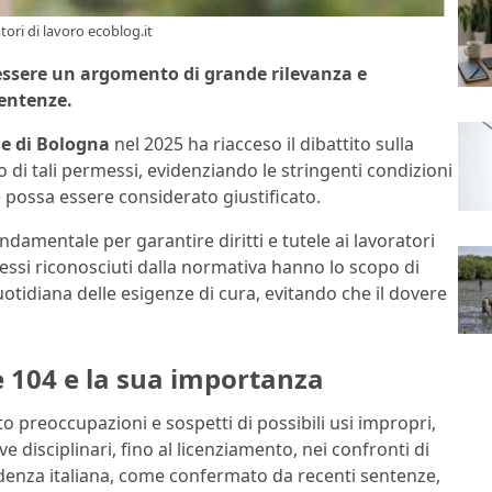
ori di lavoro ecoblog.it
essere un argomento di grande rilevanza e
sentenze.
le di Bologna
nel 2025 ha riacceso il dibattito sulla
io di tali permessi, evidenziando le stringenti condizioni
 possa essere considerato giustificato.
mentale per garantire diritti e tutele ai lavoratori
messi riconosciuti dalla normativa hanno lo scopo di
tidiana delle esigenze di cura, evitando che il dovere
e 104 e la sua importanza
to preoccupazioni e sospetti di possibili usi impropri,
 disciplinari, fino al licenziamento, nei confronti di
rudenza italiana, come confermato da recenti sentenze,