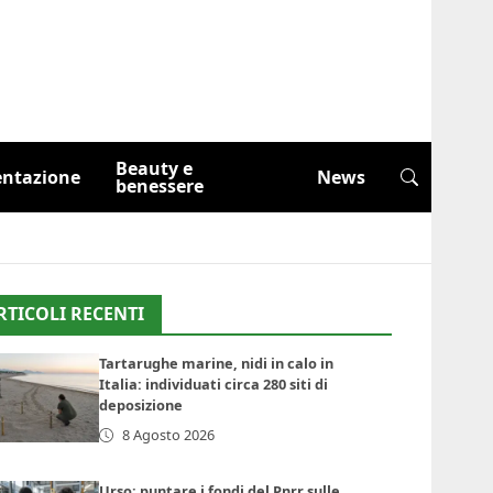
Beauty e
entazione
News
benessere
RTICOLI RECENTI
Tartarughe marine, nidi in calo in
Italia: individuati circa 280 siti di
deposizione
8 Agosto 2026
Urso: puntare i fondi del Pnrr sulle