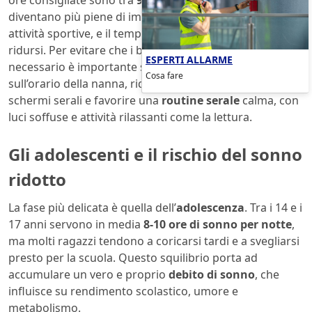
ore consigliate sono tra
9 e 11 per notte
. Le giornate
diventano più piene di impegni, tra scuola, compiti e
attività sportive, e il tempo dedicato al riposo rischia di
ridursi. Per evitare che i bambini dormano meno del
ESPERTI ALLARME
necessario è importante stabilire regole precise
Cosa fare
sull’orario della nanna, ridurre l’esposizione agli
schermi serali e favorire una
routine serale
calma, con
luci soffuse e attività rilassanti come la lettura.
Gli adolescenti e il rischio del sonno
ridotto
La fase più delicata è quella dell’
adolescenza
. Tra i 14 e i
17 anni servono in media
8-10 ore di sonno per notte
,
ma molti ragazzi tendono a coricarsi tardi e a svegliarsi
presto per la scuola. Questo squilibrio porta ad
accumulare un vero e proprio
debito di sonno
, che
influisce su rendimento scolastico, umore e
metabolismo.