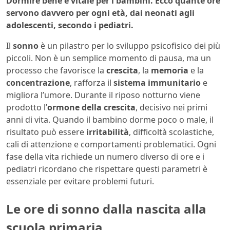
Dormire bene è vitale per i bambini. Ecco quante ore
servono davvero per ogni età, dai neonati agli
adolescenti, secondo i pediatri.
Il
sonno
è un pilastro per lo sviluppo psicofisico dei più
piccoli. Non è un semplice momento di pausa, ma un
processo che favorisce la
crescita
, la
memoria
e la
concentrazione
, rafforza il
sistema immunitario
e
migliora l’umore. Durante il riposo notturno viene
prodotto l’
ormone della crescita
, decisivo nei primi
anni di vita. Quando il bambino dorme poco o male, il
risultato può essere
irritabilità
, difficoltà scolastiche,
cali di attenzione e comportamenti problematici. Ogni
fase della vita richiede un numero diverso di ore e i
pediatri ricordano che rispettare questi parametri è
essenziale per evitare problemi futuri.
Le ore di sonno dalla nascita alla
scuola primaria