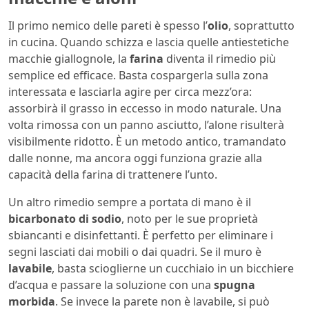
Il primo nemico delle pareti è spesso l’
olio
, soprattutto
in cucina. Quando schizza e lascia quelle antiestetiche
macchie giallognole, la
farina
diventa il rimedio più
semplice ed efficace. Basta cospargerla sulla zona
interessata e lasciarla agire per circa mezz’ora:
assorbirà il grasso in eccesso in modo naturale. Una
volta rimossa con un panno asciutto, l’alone risulterà
visibilmente ridotto. È un metodo antico, tramandato
dalle nonne, ma ancora oggi funziona grazie alla
capacità della farina di trattenere l’unto.
Un altro rimedio sempre a portata di mano è il
bicarbonato di sodio
, noto per le sue proprietà
sbiancanti e disinfettanti. È perfetto per eliminare i
segni lasciati dai mobili o dai quadri. Se il muro è
lavabile
, basta scioglierne un cucchiaio in un bicchiere
d’acqua e passare la soluzione con una
spugna
morbida
. Se invece la parete non è lavabile, si può