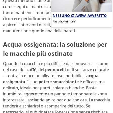
Questo metodo è utile anche contro
macchie leggere
come segni di mani o scarpe. Un passaggio veloce ogni
tanto mantiene i muri puliti più a lungo, evitando di
NESSUNO CI AVEVA AVVERTITO
ricorrere periodicamente alla pittura. La costanza, unita
Fastidio terribile
a piccoli interventi mirati, fa la differenza nella
manutenzione quotidiana delle pareti.
Acqua ossigenata: la soluzione per
le macchie più ostinate
Quando la macchia è più difficile da rimuovere — come
nel caso del
caffè
, dei
pennarelli
o di sostanze colorate
— entra in gioco un alleato insospettabile: l’
acqua
ossigenata
. Il suo
potere smacchiante
è efficace ma
delicato, ideale per pareti chiare o bianche. Basta
inumidire leggermente un panno e tamponare la zona
interessata, lasciando agire per qualche ora. La macchia
tenderà a schiarirsi o scomparire del tutto. Se
necessario, si può ripetere l’operazione senza rischiare