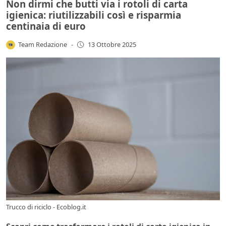
Non dirmi che butti via i rotoli di carta
igienica: riutilizzabili così e risparmia
centinaia di euro
Team Redazione
-
13 Ottobre 2025
Trucco di riciclo - Ecoblog.it