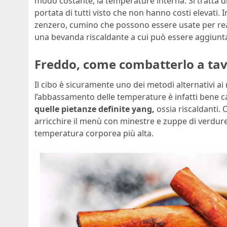
modo costante, la temperature interna. Si tratta di 
portata di tutti visto che non hanno costi elevati.
zenzero, cumino che possono essere usate per rea
una bevanda riscaldante a cui può essere aggiunt
Freddo, come combatterlo a tav
Il cibo è sicuramente uno dei metodi alternativi a
l’abbassamento delle temperature è infatti bene ca
quelle pietanze definite yang,
ossia riscaldanti. O
arricchire il menù con minestre e zuppe di verdure
temperatura corporea più alta.