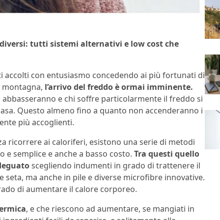
iversi: tutti sistemi alternativi e low cost che
ti accolti con entusiasmo concedendo ai più fortunati di
in montagna,
l’arrivo del freddo è ormai imminente.
i abbasseranno e chi soffre particolarmente il freddo si
n casa. Questo almeno fino a quanto non accenderanno i
nte più accoglienti.
a ricorrere ai caloriferi, esistono una serie di metodi
o e semplice e anche a basso costo.
Tra questi quello
adeguato
scegliendo indumenti in grado di trattenere il
a e seta, ma anche in pile e diverse microfibre innovative.
grado di aumentare il calore corporeo.
termica
, e che riescono ad aumentare, se mangiati in