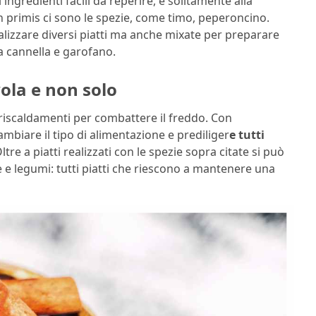
ingredienti facili da reperire, e solitamente alla
 In primis ci sono le spezie, come timo, peperoncino.
lizzare diversi piatti ma anche mixate per preparare
a cannella e garofano.
ola e non solo
i riscaldamenti per combattere il freddo. Con
mbiare il tipo di alimentazione e prediliger
e tutti
ltre a piatti realizzati con le spezie sopra citate si può
 e legumi: tutti piatti che riescono a mantenere una