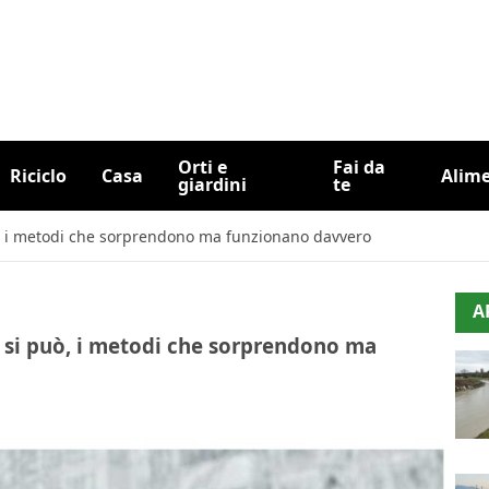
Orti e
Fai da
Riciclo
Casa
Alim
giardini
te
ò, i metodi che sorprendono ma funzionano davvero
A
o si può, i metodi che sorprendono ma