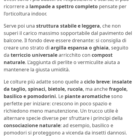
ricorrere a
lampade a spettro completo
pensate per
l’orticoltura indoor.
Serve poi una
struttura stabile e leggera
, che non
superi il carico massimo sopportabile dal pavimento del
balcone. Il fondo deve essere drenante: si consiglia di
creare uno strato di
argilla espansa o ghiaia
, seguito
da
terriccio universale
arricchito con
compost
naturale
. L’aggiunta di perlite o vermiculite aiuta a
mantenere la giusta umidità.
Le colture più adatte sono quelle a
ciclo breve
:
insalate
da taglio, spinaci, bietole, rucola
, ma anche
fragole,
basilico e pomodorini
. Le
piante aromatiche
sono
perfette per iniziare: crescono in poco spazio e
richiedono meno manutenzione. Un trucco utile è
alternare specie diverse per sfruttare i principi della
consociazione naturale
: ad esempio, basilico e
pomodori si proteggono a vicenda da insetti dannosi.