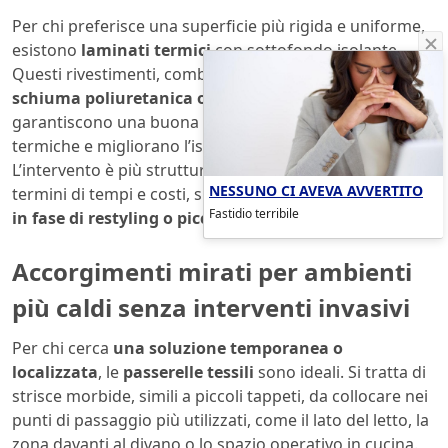
Per chi preferisce una superficie più rigida e uniforme,
esistono
laminati termici
con sottofondo isolante.
Questi rivestimenti, combinati con uno strato in
schiuma poliuretanica o polietilene espanso
,
garantiscono una buona protezione dalle escursioni
termiche e migliorano l’isolamento acustico.
L’intervento è più strutturato, ma resta accessibile in
NESSUNO CI AVEVA AVVERTITO
termini di tempi e costi, specialmente se
programmato
Fastidio terribile
in fase di restyling o piccola ristrutturazione
.
Accorgimenti mirati per ambienti
più caldi senza interventi invasivi
Per chi cerca
una soluzione temporanea o
localizzata
, le
passerelle tessili
sono ideali. Si tratta di
strisce morbide, simili a piccoli tappeti, da collocare nei
punti di passaggio più utilizzati, come il lato del letto, la
zona davanti al divano o lo spazio operativo in cucina.