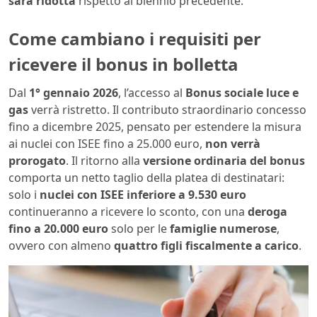
sarà ridotta
rispetto al biennio precedente.
Come cambiano i requisiti per
ricevere il bonus in bolletta
Dal
1° gennaio 2026
, l’accesso al
Bonus sociale luce e
gas
verrà ristretto. Il contributo straordinario concesso
fino a dicembre 2025, pensato per estendere la misura
ai nuclei con ISEE fino a 25.000 euro,
non verrà
prorogato
. Il ritorno alla
versione ordinaria del bonus
comporta un netto taglio della platea di destinatari:
solo i
nuclei con ISEE inferiore a 9.530 euro
continueranno a ricevere lo sconto, con una
deroga
fino a 20.000 euro
solo per le
famiglie numerose
,
ovvero con almeno
quattro figli fiscalmente a carico
.