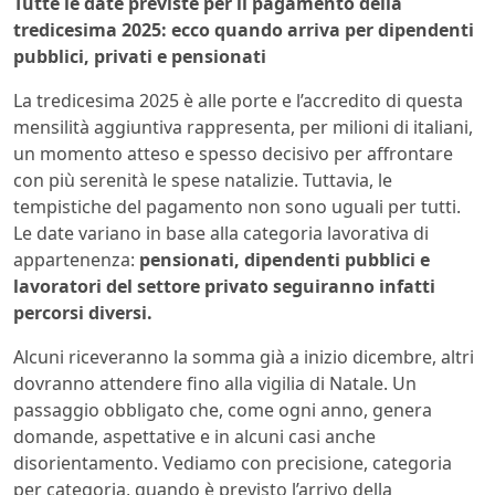
Tutte le date previste per il pagamento della
tredicesima 2025: ecco quando arriva per dipendenti
pubblici, privati e pensionati
La tredicesima 2025 è alle porte e l’accredito di questa
mensilità aggiuntiva rappresenta, per milioni di italiani,
un momento atteso e spesso decisivo per affrontare
con più serenità le spese natalizie. Tuttavia, le
tempistiche del pagamento non sono uguali per tutti.
Le date variano in base alla categoria lavorativa di
appartenenza:
pensionati, dipendenti pubblici e
lavoratori del settore privato seguiranno infatti
percorsi diversi.
Alcuni riceveranno la somma già a inizio dicembre, altri
dovranno attendere fino alla vigilia di Natale. Un
passaggio obbligato che, come ogni anno, genera
domande, aspettative e in alcuni casi anche
disorientamento. Vediamo con precisione, categoria
per categoria, quando è previsto l’arrivo della