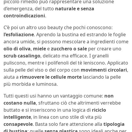
piccolo rimedio può rappresentare una soluzione
d’emergenza, del tutto
naturale e senza
controindicazioni
.
C’è poi un altro uso beauty che pochi conoscono:
l’esfoliazione
. Aprendo la bustina ed estrando le foglie
ancora umide, si possono mescolare a ingredienti come
olio di oliva
,
miele
e
zucchero o sale
per creare uno
scrub casalingo
, delicato ma efficace. I granelli
puliscono, mentre i polifenoli del tè leniscono. Applicato
sulla pelle del viso o del corpo con
movimenti circolari
,
aiuta a
rimuovere le cellule morte
lasciando la pelle
più morbida e luminosa.
Tutti questi usi hanno un vantaggio comune:
non
costano nulla
, sfruttano ciò che altrimenti verrebbe
buttato e si inseriscono in una logica di
riciclo
intelligente
, in linea con uno stile di vita più
consapevole
. Basta solo fare attenzione alla
tipologia
di bustina
: quelle
senza plastica
sono ideali anche per