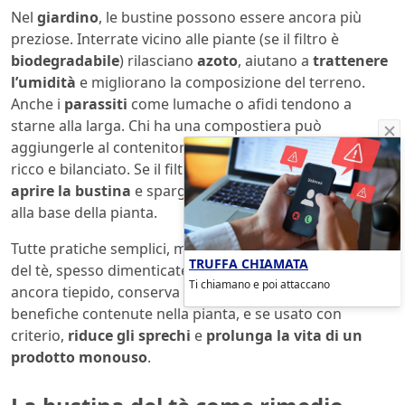
Nel
giardino
, le bustine possono essere ancora più
preziose. Interrate vicino alle piante (se il filtro è
biodegradabile
) rilasciano
azoto
, aiutano a
trattenere
l’umidità
e migliorano la composizione del terreno.
Anche i
parassiti
come lumache o afidi tendono a
starne alla larga. Chi ha una compostiera può
aggiungerle al contenitore per rendere il compost più
ricco e bilanciato. Se il filtro non è compostabile, basta
aprire la bustina
e spargere il contenuto direttamente
alla base della pianta.
Tutte pratiche semplici, ma
basate su proprietà reali
TRUFFA CHIAMATA
del tè, spesso dimenticate. Il filtro, una volta umido e
Ti chiamano e poi attaccano
ancora tiepido, conserva molte delle sostanze
benefiche contenute nella pianta, e se usato con
criterio,
riduce gli sprechi
e
prolunga la vita di un
prodotto monouso
.