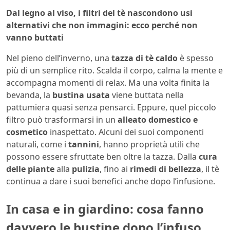
Dal legno al viso, i filtri del tè nascondono usi
alternativi che non immagini: ecco perché non
vanno buttati
Nel pieno dell’inverno, una
tazza di tè caldo
è spesso
più di un semplice rito. Scalda il corpo, calma la mente e
accompagna momenti di relax. Ma una volta finita la
bevanda, la
bustina usata
viene buttata nella
pattumiera quasi senza pensarci. Eppure, quel piccolo
filtro può trasformarsi in un
alleato domestico e
cosmetico
inaspettato. Alcuni dei suoi componenti
naturali, come i
tannini
, hanno proprietà utili che
possono essere sfruttate ben oltre la tazza. Dalla
cura
delle piante
alla
pulizia
, fino ai
rimedi di bellezza
, il tè
continua a dare i suoi benefici anche dopo l’infusione.
In casa e in giardino: cosa fanno
davvero le bustine dopo l’infuso