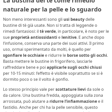
La bustina del tè come rimedio
naturale per la pelle e lo sguardo
Non meno interessanti sono gli
usi beauty
delle
bustine di tè già usate. Non si tratta di leggende o
rimedi fantasiosi: il
tè verde
, in particolare, è noto per le
sue
proprietà antiossidanti
e
lenitive
. E anche dopo
l’infusione, conserva una parte dei suoi attivi. Il primo
uso, ormai sperimentato da molti, è quello per
sgonfiare le occhiaie
e ridurre le
borse sotto gli occhi
.
Basta mettere le bustine in frigorifero, lasciarle
raffreddare bene e poi
applicarle sugli occhi chiusi
per 10-15 minuti: l’effetto è visibile soprattutto se si è
dormito poco o se il volto è gonfio.
Lo stesso principio vale per
scottature lievi
da sole o
da calore. Una bustina fredda, appoggiata sulla zona
arrossata, può aiutare a
ridurre l’infiammazione
e il
fastidio. Anche per chi ha la pelle sensibile, questo