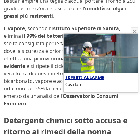
Basta riempire una teglia d’acqua, portare il forno a 250
gradi per mezz’ora e lasciare che
l’umidità sciolga i
grassi più resistenti
.
Il
vapore
, secondo l’
Istituto Superiore di Sanità
,
elimina
il 99% dei batteri senza residui tossici
. Una
scelta consigliata per le famiglie con bambini o animali,
dove la sicurezza è prioritaria. L’efficacia aumenta se si
effettua una
prima rimozione dello sporco più
evidente
e si ripete il ciclo a distanza di pochi giorni. La
vera forza di questi metodi è la
combinazione
:
ESPERTI ALLARME
bicarbonato, vapore e aceto agiscono in sinergia e
Cosa fare
riducono del 35% la necessità di interventi futuri, come
emerso da un’analisi dell’
Osservatorio Consumi
Familiari
.
Detergenti chimici sotto accusa e
ritorno ai rimedi della nonna