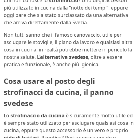
Chi non conosce lo
strofinaccio
? Uno degli accessori
più utilizzato in cucina dalla “notte dei tempi”, eppure
oggi pare che sia stato surclassato da una alternativa
che arriva direttamente dalla Svezia.
Non tutti sanno che il famoso canovaccio, utile per
asciugare le stoviglie, il piano da lavoro e qualsiasi altra
cosa in cucina, in realtà potrebbe mettere in pericolo la
nostra salute.
L’alternativa svedese
, oltre a essere
pratica e funzionale, è anche più igienica.
Cosa usare al posto degli
strofinacci da cucina, il panno
svedese
Lo
strofinaccio da cucina
è sicuramente molto utile ed
è sempre stato utilizzato per asciugare qualsiasi cosa in
cucina, eppure questo accessorio è un vero e proprio
nido di batteri
. Il motivo? Resta spesso umido e,