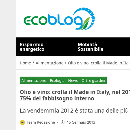
Risparmio
Mobilità
energetico
Sostenibile
/
/
Home
Alimentazione
Olio e vino: crolla il Made in I
Alimentazione
Ecologia
News
Orti e giardini
Olio e vino: crolla il Made in Italy, nel 2
75% del fabbisogno interno
La vendemmia 2012 è stata una delle più 
Team Redazione
-
15 Gennaio 2013