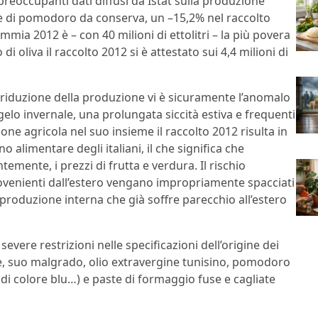
 preoccupanti dati diffusi da Istat sulla produzione
ne di pomodoro da conserva, un –15,2% nel raccolto
mia 2012 è – con 40 milioni di ettolitri – la più povera
i oliva il raccolto 2012 si è attestato sui 4,4 milioni di
riduzione della produzione vi è sicuramente l’anomalo
lo invernale, una prolungata siccità estiva e frequenti
one agricola nel suo insieme il raccolto 2012 risulta in
 alimentare degli italiani, il che significa che
ente, i prezzi di frutta e verdura. Il rischio
provenienti dall’estero vengano impropriamente spacciati
produzione interna che già soffre parecchio all’estero
ere restrizioni nelle specificazioni dell’origine dei
re, suo malgrado, olio extravergine tunisino, pomodoro
 di colore blu…) e paste di formaggio fuse e cagliate