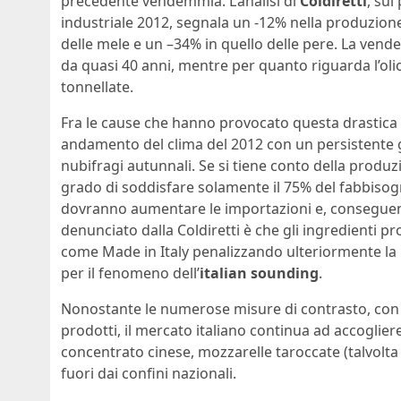
precedente vendemmia. L’analisi di
Coldiretti
, sui
industriale 2012, segnala un -12% nella produzio
delle mele e un –34% in quello delle pere. La vendem
da quasi 40 anni, mentre per quanto riguarda l’olio d
tonnellate.
Fra le cause che hanno provocato questa drastica 
andamento del clima del 2012 con un persistente ge
nubifragi autunnali.
Se si tiene conto della produzi
grado di soddisfare solamente il 75% del fabbisogno
dovranno aumentare le importazioni e, conseguentem
denunciato dalla Coldiretti è che gli ingredienti 
come Made in Italy penalizzando ulteriormente la 
per il fenomeno dell’
italian sounding
.
Nonostante le numerose misure di contrasto, con sev
prodotti, il mercato italiano continua ad accoglie
concentrato cinese, mozzarelle taroccate (talvolta
fuori dai confini nazionali.