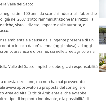
ella Valle del Sacco.
negli ultimi 100 anni da scarichi industriali, fabbriche
io, già nel 2007 (sotto l’amministrazione Marrazzo), a
tiche, visto il divieto, imposto dalle autorità, di
Sacco.
genza ambientale a causa della ingente presenza di un
prodotto in loco da un’azienda (oggi chiusa): ad oggi
, cromo, arsenico e diossine, sia nelle aree agricole sia
ella Valle del Sacco implicherebbe gravi responsabilità
sta a questa decisione, ma non ha mai provveduto
onale aveva approvato su proposta del consigliere
cco Area ad Alta Criticità Ambientale, che avrebbe
ltro tipo di impianto inquinante, e la possibilità di