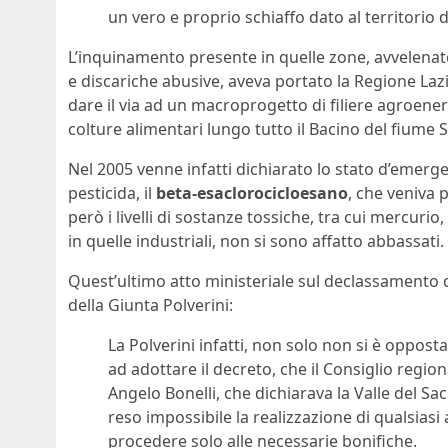
un vero e proprio schiaffo dato al territorio d
L’inquinamento presente in quelle zone, avvelenate 
e discariche abusive, aveva portato la Regione Laz
dare il via ad un macroprogetto di filiere agroenerge
colture alimentari lungo tutto il Bacino del fiume 
Nel 2005 venne infatti dichiarato lo stato d’emer
pesticida, il
beta-esaclorocicloesano
, che veniva 
però i livelli di sostanze tossiche, tra cui mercurio
in quelle industriali, non si sono affatto abbassati.
Quest’ultimo atto ministeriale sul declassamento d
della Giunta Polverini:
La Polverini infatti, non solo non si è oppo
ad adottare il decreto, che il Consiglio regi
Angelo Bonelli, che dichiarava la Valle del Sa
reso impossibile la realizzazione di qualsiasi a
procedere solo alle necessarie bonifiche.