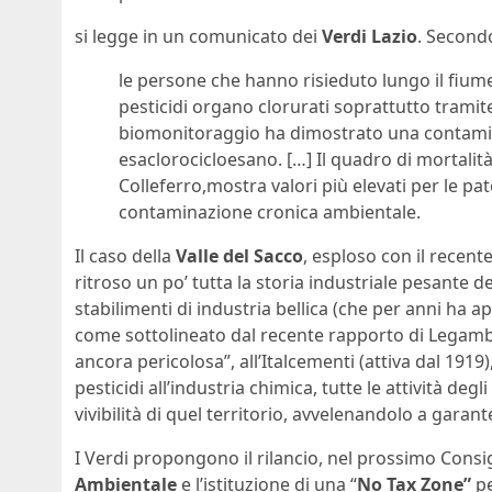
si legge in un comunicato dei
Verdi Lazio
. Secondo
le persone che hanno risieduto lungo il fiu
pesticidi organo clorurati soprattutto tramite
biomonitoraggio ha dimostrato una contamin
esaclorocicloesano. […] Il quadro di mortalità
Colleferro,mostra valori più elevati per le pa
contaminazione cronica ambientale.
Il caso della
Valle del Sacco
, esploso con il recent
ritroso un po’ tutta la storia industriale pesante d
stabilimenti di industria bellica (che per anni ha
come sottolineato dal recente rapporto di Legambi
ancora pericolosa”, all’Italcementi (attiva dal 1919
pesticidi all’industria chimica, tutte le attività 
vivibilità di quel territorio, avvelenandolo a garan
I Verdi propongono il rilancio, nel prossimo Consig
Ambientale
e l’istituzione di una “
No Tax Zone”
pe