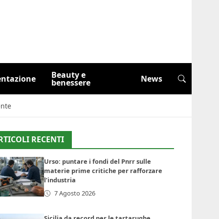
Beauty e
entazione
News
benessere
ente
RTICOLI RECENTI
Urso: puntare i fondi del Pnrr sulle
materie prime critiche per rafforzare
l’industria
7 Agosto 2026
Sicilia da record per le tartarughe