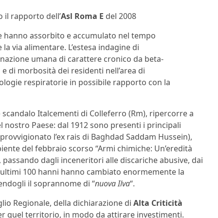
 il rapporto dell’
Asl Roma E
del 2008
me hanno assorbito e accumulato nel tempo
 la via alimentare. L’estesa indagine di
azione umana di carattere cronico da beta-
 e di morbosità dei residenti nell’area di
tologie respiratorie in possibile rapporto con la
e scandalo Italcementi di Colleferro (Rm), ripercorre a
el nostro Paese: dal 1912 sono presenti i principali
 approvvigionato l’ex rais di Baghdad Saddam Hussein),
ente del febbraio scorso “Armi chimiche: Un’eredità
), passando dagli inceneritori alle discariche abusive, dai
degli ultimi 100 hanni hanno cambiato enormemente la
tendogli il soprannome di “
nuova Ilva
“.
lio Regionale, della dichiarazione di
Alta Criticità
r quel territorio, in modo da attirare investimenti.