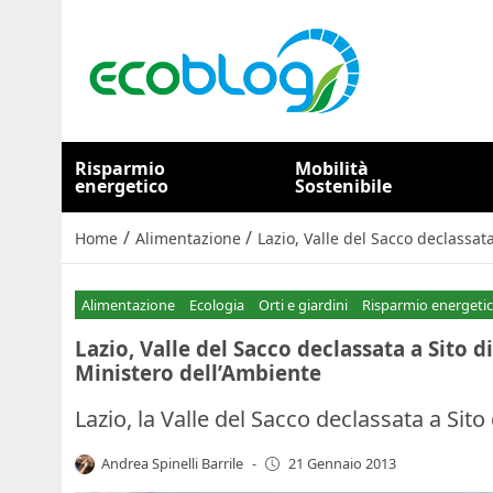
Risparmio
Mobilità
energetico
Sostenibile
/
/
Home
Alimentazione
Lazio, Valle del Sacco declassata
Alimentazione
Ecologia
Orti e giardini
Risparmio energeti
Lazio, Valle del Sacco declassata a Sito di
Ministero dell’Ambiente
Lazio, la Valle del Sacco declassata a Sit
Andrea Spinelli Barrile
-
21 Gennaio 2013