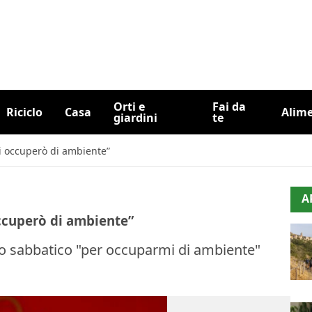
Orti e
Fai da
Riciclo
Casa
Alim
giardini
te
i occuperò di ambiente”
A
ccuperò di ambiente”
do sabbatico "per occuparmi di ambiente"