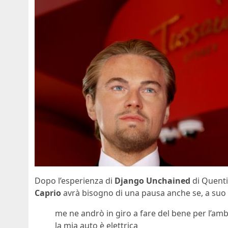
Dopo l’esperienza di
Django Unchained
di Quenti
Caprio
avrà bisogno di una pausa anche se, a suo 
me ne andrò in giro a fare del bene per l’ambie
la mia auto è elettrica