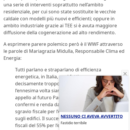
una serie di interventi soprattutto nell’ambito
residenziale, per cui sono state sostituite le vecchie
caldaie con modelli più nuovi e efficienti; oppure in
ambito industriale grazie ai TEE si è avuta maggiore
diffusione della cogenerazione ad alto rendimento.
A esprimere parere polemico però è il WWF attraverso
le parole di Mariagrazia Midulla, Responsabile Clima ed
Energia:
Tutti parlano e straparlano di efficienza
energetica, in Italia, ma i fatti sono ancora
decisamente troppo pochi. Anzi, per
l’ennesima volta siamo costretti a fare
appello al futuro Parlamento perché
confermi e renda davvero efficace il 55% di
sgravio fiscale per l’efficienza energetica
NESSUNO CI AVEVA AVVERTITO
sugli edifici. Il successo enorme degli sgravi
Fastidio terribile
fiscali del 55% per l’efficienza sugli edifici, per