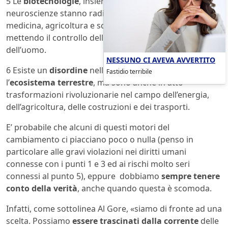
5 Le
biotecnologie
, insieme con la genomica e le
neuroscienze stanno radicalmente trasformando
medicina, agricoltura e scienza molecolare e stanno
mettendo il controllo dell’evoluzione nelle mani
dell’uomo.
NESSUNO CI AVEVA AVVERTITO
6 Esiste un
disordine
nelle relazioni dell’umanità con
Fastidio terribile
l’
ecosistema terrestre
, ma sono anche in atto
trasformazioni rivoluzionarie nel campo dell’energia,
dell’agricoltura, delle costruzioni e dei trasporti.
E’ probabile che alcuni di questi motori del
cambiamento ci piacciano poco o nulla (penso in
particolare alle gravi violazioni nei diritti umani
connesse con i punti 1 e 3 ed ai rischi molto seri
connessi al punto 5), eppure dobbiamo
sempre tenere
conto
della verità
, anche quando questa è scomoda.
Infatti, come sottolinea Al Gore, «siamo di fronte ad una
scelta. Possiamo
essere trascinati dalla corrente
delle