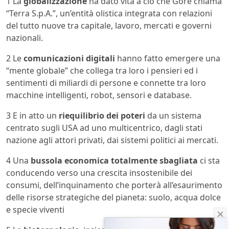
1 La
globalizzazione
ha dato vita a ciò che Gore chiama
“Terra S.p.A.”, un’entità olistica integrata con relazioni
del tutto nuove tra capitale, lavoro, mercati e governi
nazionali.
2 Le
comunicazioni digitali
hanno fatto emergere una
“mente globale” che collega tra loro i pensieri ed i
sentimenti di miliardi di persone e connette tra loro
macchine intelligenti, robot, sensori e database.
3 E in atto un
riequilibrio dei poteri
da un sistema
centrato sugli USA ad uno multicentrico, dagli stati
nazione agli attori privati, dai sistemi politici ai mercati.
4 Una
bussola economica totalmente sbagliata
ci sta
conducendo verso una crescita insostenibile dei
consumi, dell’inquinamento che porterà all’esaurimento
delle risorse strategiche del pianeta: suolo, acqua dolce
e specie viventi