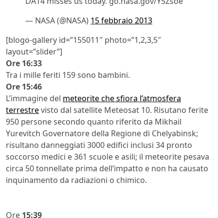
DA14 misses us today. go.nasa.gov/Y5Zsoe
— NASA (@NASA)
15 febbraio 2013
[blogo-gallery id=”155011″ photo=”1,2,3,5″
layout=”slider”]
Ore 16:33
Tra i mille feriti 159 sono bambini.
Ore 15:46
L’immagine del
meteorite che sfiora l’atmosfera
terrestre
visto dal satellite Meteosat 10. Risutano ferite
950 persone secondo quanto riferito da Mikhail
Yurevitch Governatore della Regione di Chelyabinsk;
risultano danneggiati 3000 edifici inclusi 34 pronto
soccorso medici e 361 scuole e asili; il meteorite pesava
circa 50 tonnellate prima dell’impatto e non ha causato
inquinamento da radiazioni o chimico.
Ore
15:39