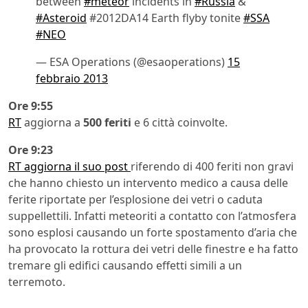
between
#meteor
incidents in
#Russia
&
#Asteroid
#2012DA14 Earth flyby tonite
#SSA
#NEO
— ESA Operations (@esaoperations)
15
febbraio 2013
Ore 9:55
RT
aggiorna a
500 feriti
e 6 città coinvolte.
Ore 9:23
RT aggiorna il suo post
riferendo di 400 feriti non gravi
che hanno chiesto un intervento medico a causa delle
ferite riportate per l’esplosione dei vetri o caduta
suppellettili. Infatti meteoriti a contatto con l’atmosfera
sono esplosi causando un forte spostamento d’aria che
ha provocato la rottura dei vetri delle finestre e ha fatto
tremare gli edifici causando effetti simili a un
terremoto.