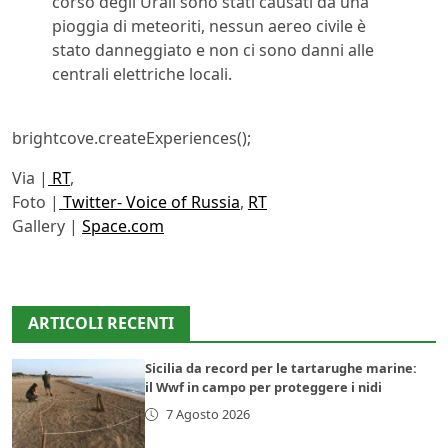
corso degli Urali sono stati causati da una
pioggia di meteoriti, nessun aereo civile è
stato danneggiato e non ci sono danni alle
centrali elettriche locali.
brightcove.createExperiences();
Via |
RT
,
Foto |
Twitter- Voice of Russia
,
RT
Gallery |
Space.com
ARTICOLI RECENTI
Sicilia da record per le tartarughe marine:
il Wwf in campo per proteggere i nidi
7 Agosto 2026