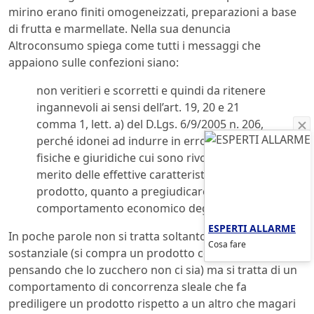
mirino erano finiti omogeneizzati, preparazioni a base
di frutta e marmellate. Nella sua denuncia
Altroconsumo spiega come tutti i messaggi che
appaiono sulle confezioni siano:
non veritieri e scorretti e quindi da ritenere
ingannevoli ai sensi dell’art. 19, 20 e 21
comma 1, lett. a) del D.Lgs. 6/9/2005 n. 206,
perché idonei ad indurre in errore le persone
fisiche e giuridiche cui sono rivolti, tanto nel
merito delle effettive caratteristiche del
prodotto, quanto a pregiudicare il
comportamento economico degli acquirenti.
ESPERTI ALLARME
In poche parole non si tratta soltanto di un inganno
Cosa fare
sostanziale (si compra un prodotto con zucchero
pensando che lo zucchero non ci sia) ma si tratta di un
comportamento di concorrenza sleale che fa
prediligere un prodotto rispetto a un altro che magari