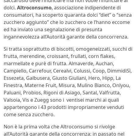
saccarosio deve rinunciare ma non vuole rinunciare ai
dolci.
Altroconsumo
, associazione indipendente di
consumatori, ha scoperto quaranta dolci “diet” o “senza
zucchero aggiunto” che lo zucchero ce l’hanno eccome
ed ha inviato una segnalazione di presunta
ingannevolezza all’Autorità garante della concorrenza.
Si tratta soprattutto di biscotti, omogeneizzati, succhi di
frutta, merendine, croissant, frullati, corn flakes,
marmellate e purè di frutta.
Almaverde, Auchan,
Campiello, Carrefour, Cerealvi, Colussi, Coop, DimmidiSì,
Essezeta, Galbusera, Giusto Giuliani, Hero, Hipp, La
Finestra, Materne Fruit, Misura, Mulino Bianco, Onlyou,
Paluani, Probios, Rigoni di Asiago, Santal, Valfrutta,
Valsoia, Vis e Zuegg sono i ventisei marchi ai quali
appartengono i 43 prodotti impropriamente venduti
come senza zucchero.
Non è la prima volta che Altroconsumo si rivolge
all’Autorità garante della concorrenza: in passato nel