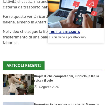
l’attività di caccia, ma anche per la presenza di una nave
cisterna da trasporto nafta a sud del 60° parallelo.
Forse questo verrà ricordato come l’
anno zero
per le
balene, almeno in Antartide.
Nel video che segue la Bob Barker impedisce il
TRUFFA CHIAMATA
trasferimento di una balena catturata sulla nave
Ti chiamano e poi attaccano
fabbrica.
ARTICOLI RECENTI
Bioplastiche compostabili, il riciclo in Italia
spicca il volo
6 Agosto 2026
Prometeo tv, la nuova puntata del 5 agosto