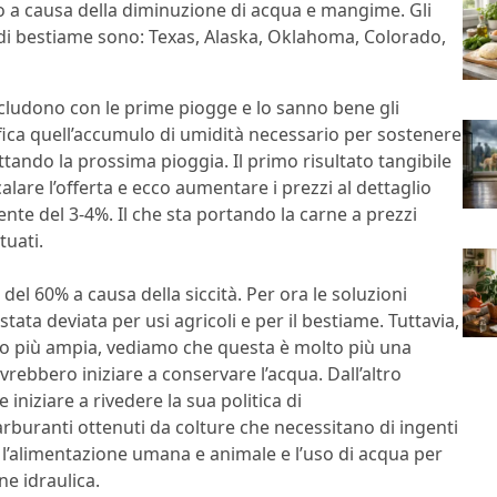
no a causa della diminuzione di acqua e mangime. Gli
 di bestiame sono: Texas, Alaska, Oklahoma, Colorado,
oncludono con le prime piogge e lo sanno bene gli
rifica quell’accumulo di umidità necessario per sostenere
ttando la prossima pioggia. Il primo risultato tangibile
alare l’offerta e ecco aumentare i prezzi al dettaglio
nte del 3-4%. Il che sta portando la carne a prezzi
tuati.
el 60% a causa della siccità. Per ora le soluzioni
tata deviata per usi agricoli e per il bestiame. Tuttavia,
o più ampia, vediamo che questa è molto più una
vrebbero iniziare a conservare l’acqua. Dall’altro
iziare a rivedere la sua politica di
arburanti ottenuti da colture che necessitano di ingenti
 l’alimentazione umana e animale e l’uso di acqua per
ne idraulica.