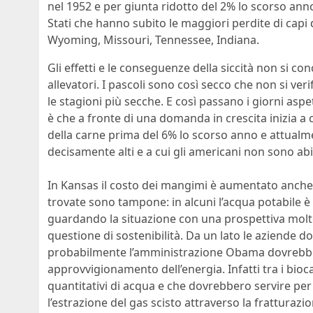
nel 1952 e per giunta ridotto del 2% lo scorso an
Stati che hanno subito le maggiori perdite di capi
Wyoming, Missouri, Tennessee, Indiana.
Gli effetti e le conseguenze della siccità non si c
allevatori. I pascoli sono così secco che non si ve
le stagioni più secche. E così passano i giorni aspe
è che a fronte di una domanda in crescita inizia a c
della carne prima del 6% lo scorso anno e attualme
decisamente alti e a cui gli americani non sono abi
In Kansas il costo dei mangimi è aumentato anche d
trovate sono tampone: in alcuni l’acqua potabile è s
guardando la situazione con una prospettiva molt
questione di sostenibilità. Da un lato le aziende do
probabilmente l’amministrazione Obama dovrebbe in
approvvigionamento dell’energia. Infatti tra i bioc
quantitativi di acqua e che dovrebbero servire per
l’estrazione del gas scisto attraverso la fratturazio