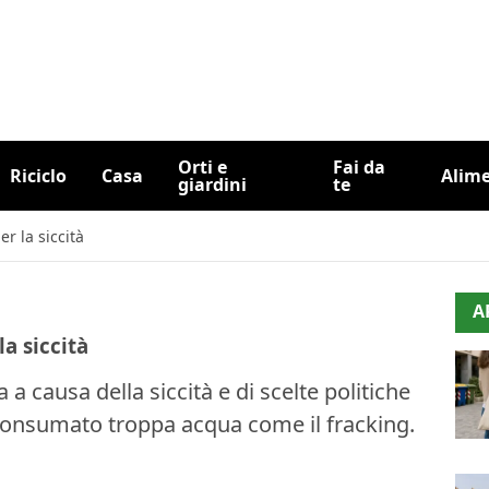
Orti e
Fai da
Riciclo
Casa
Alim
giardini
te
r la siccità
A
a siccità
a causa della siccità e di scelte politiche
consumato troppa acqua come il fracking.