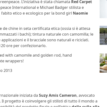
reenpeace. L’iniziativa è stata chiamata
Red Carpet
peace International e Michael Badger stilista e
’abito etico e ecologico per la bond girl
Naomie
 de chine in seta certificata etica (ossia si è attesa
mmazzati i bachi); tintura naturale con camomilla; le
 applicazioni e il bracciale sono naturali e riciclati.
120 ore per confezionarlo.
yed with camomile and golden rod, hand
ate wrappers!
io 2013
rnazionale iniziata da
Suzy Amis Cameron
, avvocato
 progetto è coinvolgere gli stilisti di tutto il mondo a
nibilità del prodotto finale e nell’ottica
dalla culla alla