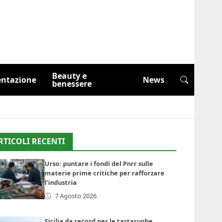
Beauty e
entazione
News
benessere
RTICOLI RECENTI
Urso: puntare i fondi del Pnrr sulle
materie prime critiche per rafforzare
l’industria
7 Agosto 2026
Sicilia da record per le tartarughe