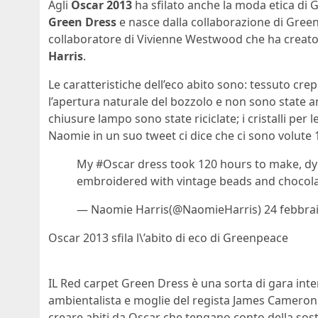
Agli
Oscar 2013
ha sfilato anche la moda etica di G
Green Dress
e nasce dalla collaborazione di Green
collaboratore di Vivienne Westwood che ha creato l
Harris
.
Le caratteristiche dell’eco abito sono: tessuto crepe
l’apertura naturale del bozzolo e non sono state a
chiusure lampo sono state riciclate; i cristalli per le
Naomie in un suo tweet ci dice che ci sono volute 
My #Oscar dress took 120 hours to make, d
embroidered with vintage beads and chocol
— Naomie Harris(@NaomieHarris) 24 febbra
Oscar 2013 sfila l\’abito di eco di Greenpeace
IL Red carpet Green Dress è una sorta di gara inte
ambientalista e moglie del regista James Cameron. Il
creare abiti da Oscar che tengano conto della soste