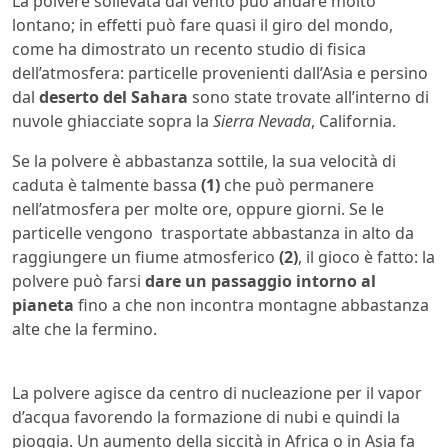
La polvere sollevata dal vento può andare molto
lontano; in effetti può fare quasi il giro del mondo,
come ha dimostrato un recento studio di fisica
dell’atmosfera: particelle provenienti dall’Asia e persino
dal
deserto del Sahara
sono state trovate all’interno di
nuvole ghiacciate sopra la
Sierra Nevada
, California.
Se la polvere è abbastanza sottile, la sua velocità di
caduta è talmente bassa
(1)
che può permanere
nell’atmosfera per molte ore, oppure giorni. Se le
particelle vengono trasportate abbastanza in alto da
raggiungere un fiume atmosferico
(2)
, il gioco è fatto: la
polvere può farsi
dare un passaggio intorno al
pianeta
fino a che non incontra montagne abbastanza
alte che la fermino.
La polvere agisce da centro di nucleazione per il vapor
d’acqua favorendo la formazione di nubi e quindi la
pioggia. Un aumento della siccità in Africa o in Asia fa