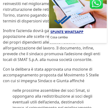
reinvestiti nel miglioramento delle strutture e nella
ristrutturazione delle reti idriche che, specialmente a
Torino, stanno pagando un prezzo salatissimo in
termini di dispersioni vista la vetustà della rete.
Inoltre l’azienda dovrà garantire la partecipazione della
SPUNTE WHATSAPP
popolazione alle scelte relative al servizio da erogare,
Cosa cambia
dei propri dipendenti alle scelte relative
all’organizzazione del lavoro. Il documento, infine,
prevede che il sindaco promuova l’adesione degli enti
locali di SMAT S.p.A. alla nuova società consortile.
Con la delibera è stata approvata una mozione di
accompagnamento proposta dal Movimento 5 Stelle
con cui si impegna Sindaco e Giunta affinché
nelle prossime assemblee dei soci Smat, si
oppongano alla redistribuzione ai soci degli
eventuali utili dell’azienda, destinandoli
invece al reinvestimento nel miglioramento