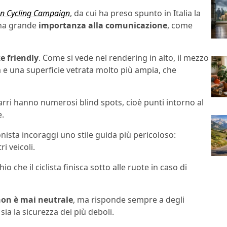
n Cycling Campaign
, da cui ha preso spunto in Italia la
una grande
importanza alla comunicazione
, come
e friendly
. Come si vede nel rendering in alto, il mezzo
e una superficie vetrata molto più ampia, che
arri hanno numerosi blind spots, cioè punti intorno al
e.
ionista incoraggi uno stile guida più pericoloso:
i veicoli.
io che il ciclista finisca sotto alle ruote in caso di
non è mai neutrale
, ma risponde sempre a degli
sia la sicurezza dei più deboli.