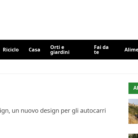
Orti e
Fai da
Riciclo
Casa
Alim
giardini
te
A
gn, un nuovo design per gli autocarri