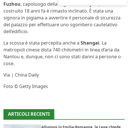
Fuzhou
, capoluogo della regione del
Fujian
, un edificio
costruito 18 anni fa è rimasto inclinato. È stata una
signora in pigiama a avvertire il personale di sicurezza
del palazzo per effettuare uno sgombero cautelativo
dell’edificio.
La scossa è stata percepita anche a
Shangai
. La
metropoli cinese dista 740 chilometri in linea d’aria da
Nantou e, dunque, non ci sono stati danni a persone o
cose.
Via | China Daily
Foto © Getty Images
ARTICOLI RECENTI
Alluvioni in Emilia-Romagna, la Lega chiede