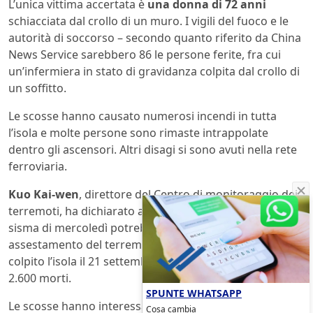
L’unica vittima accertata è
una donna di 72 anni
schiacciata dal crollo di un muro. I vigili del fuoco e le
autorità di soccorso – secondo quanto riferito da China
News Service sarebbero 86 le persone ferite, fra cui
un’infermiera in stato di gravidanza colpita dal crollo di
un soffitto.
Le scosse hanno causato numerosi incendi in tutta
l’isola e molte persone sono rimaste intrappolate
dentro gli ascensori. Altri disagi si sono avuti nella rete
ferroviaria.
Kuo Kai-wen
, direttore del Centro di monitoraggio dei
terremoti, ha dichiarato alla Xinhua News Agency che il
sisma di mercoledì potrebbe essere stata una scossa di
assestamento del terremoto di magnitudo 7,6 che ha
colpito l’isola il 21 settembre 1999, lasciando più di
2.600 morti.
SPUNTE WHATSAPP
Le scosse hanno interessato anche le zone costiere; a
Cosa cambia