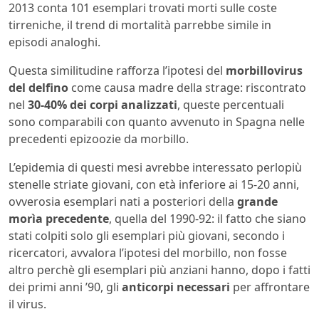
2013 conta 101 esemplari trovati morti sulle coste
tirreniche, il trend di mortalità parrebbe simile in
episodi analoghi.
Questa similitudine rafforza l’ipotesi del
morbillovirus
del delfino
come causa madre della strage: riscontrato
nel
30-40% dei corpi analizzati
, queste percentuali
sono comparabili con quanto avvenuto in Spagna nelle
precedenti epizoozie da morbillo.
L’epidemia di questi mesi avrebbe interessato perlopiù
stenelle striate giovani, con età inferiore ai 15-20 anni,
ovverosia esemplari nati a posteriori della
grande
morìa precedente
, quella del 1990-92: il fatto che siano
stati colpiti solo gli esemplari più giovani, secondo i
ricercatori, avvalora l’ipotesi del morbillo, non fosse
altro perchè gli esemplari più anziani hanno, dopo i fatti
dei primi anni ’90, gli
anticorpi necessari
per affrontare
il virus.