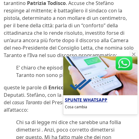
tarantino
Patrizia Todisco
. Accuse che Stefàno
respinge al mittente; è battagliero il sindaco con la
pistola, determinato a non mollare di un centimetro,
per il bene della città: parla di un “conforto” della
cittadinanza che lo rende risoluto, investito forse di
un’aura ancora più forte dopo il discorso alla Camera
del neo-Presidente del Consiglio Letta, che nomina solo
Taranto e l’Ilva nel suo discorso programmatico:
E’ chiaro che episodi come quello dell’ILVA di
Taranto non sono più tollerabili.
queste le parole di
Enrico Letta
ieri alla Camera dei
Deputati. Stefàno, con la fiducia incassata e la citazione
SPUNTE WHATSAPP
del
casus Taranto
del Presidente del Consiglio, torna così
Cosa cambia
all’attacco:
Chi sa di legge mi dice che sarebbe una follia
dimettersi . Anzi, poco corretto dimettersi
per questo. Mi ha fatto male che dei non