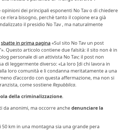
 opinioni dei principali esponenti No Tav o di chiedere
 ce n’era bisogno, perchè tanto il copione era già
andalizzato il presidio No Tav , ma naturalmente
sbatte in prima pagina
«Sul sito No Tav un post
. Questo articolo contiene due falsità: il sito non è in
 blog personale di
un
attivista No Tav; il post non
sa di leggermente diverso: «La loro [di chi lavora in
i dalla loro comunità e li condanna meritatamente a una
e o meno d’accordo con questa affermazione, ma non si
ltranzista, come sostiene
Repubblica
.
ola della criminalizzazione
.
i da anonimi, ma occorre anche
denunciare la
di 50 km in una montagna sia una grande pera