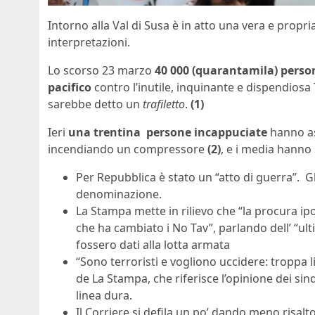
Intorno alla Val di Susa è in atto una vera e propri
interpretazioni.
Lo scorso 23 marzo
40 000 (quarantamila) perso
pacifico
contro l’inutile, inquinante e dispendios
sarebbe detto un
trafiletto
.
(1)
Ieri
una trentina persone incappuciate
hanno as
incendiando un compressore
(2)
, e i media hanno
Per Repubblica è stato un “atto di guerra”. Gl
denominazione.
La Stampa mette in rilievo che “la procura ipoti
che ha cambiato i No Tav”, parlando dell’ “u
fossero dati alla lotta armata
“Sono terroristi e vogliono uccidere: troppa li
de La Stampa, che riferisce l’opinione dei sinda
linea dura.
Il Corriere si defila un po’ dando meno risalto