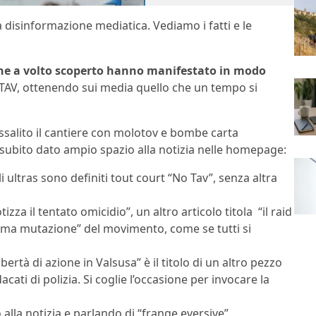
a disinformazione mediatica. Vediamo i fatti e le
ne a volto scoperto hanno manifestato in modo
a TAV, ottenendo sui media quello che un tempo si
salito il cantiere con molotov e bombe carta
 subito dato ampio spazio alla notizia nelle homepage:
i ultras sono definiti tout court “No Tav”, senza altra
zza il tentato omicidio”, un altro articolo titola “il raid
ltima mutazione” del movimento, come se tutti si
bertà di azione in Valsusa” è il titolo di un altro pezzo
cati di polizia. Si coglie l’occasione per invocare la
 alla notizia e parlando di “frange eversive”.