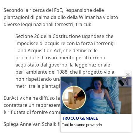
Secondo la ricerca del FoE, l’espansione delle
piantagioni di palma da olio della Wilmar ha violato
diverse leggi nazionali terrestri, tra cui:
Sezione 26 della Costituzione ugandese che
impedisce di acquisire con la forza i terreni; il
Land Acquisition Act, che definisce le
procedure di risarcimento per il terreno
acquistato dal governo; la legge nazionale
per l’ambiente del 1988, che il progetto viola,
non rispettando una zona cuscinetto di 200
metri tra la piantagione e il lago Vittoria.
EurActiv che ha diffuso la notizia ha provato a
contattare un rappresentante della Wilmar che però si
è rifiutata di fornire commenti o spiegazioni.
TRUCCO GENIALE
Spiega Anne van Schaik finance campaigner per FoE:
Tutti lo stanno provando