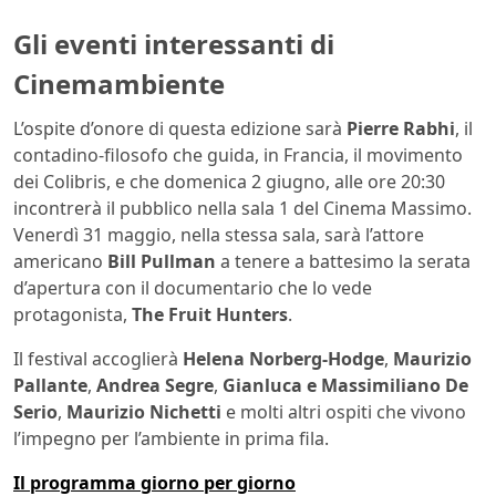
Gli eventi interessanti di
Cinemambiente
L’ospite d’onore di questa edizione sarà
Pierre Rabhi
, il
contadino-filosofo che guida, in Francia, il movimento
dei Colibris, e che domenica 2 giugno, alle ore 20:30
incontrerà il pubblico nella sala 1 del Cinema Massimo.
Venerdì 31 maggio, nella stessa sala, sarà l’attore
americano
Bill Pullman
a tenere a battesimo la serata
d’apertura con il documentario che lo vede
protagonista,
The Fruit Hunters
.
Il festival accoglierà
Helena Norberg-Hodge
,
Maurizio
Pallante
,
Andrea Segre
,
Gianluca e Massimiliano De
Serio
,
Maurizio Nichetti
e molti altri ospiti che vivono
l’impegno per l’ambiente in prima fila.
Il programma giorno per giorno