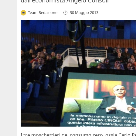
dall'economista Angelo Consoli
Team Redazione
-
30 Maggio 2013
I tre moschettieri del consumo zero, ossia Carlo Pe