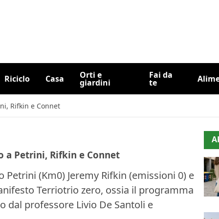
Orti e
Fai da
Riciclo
Casa
Alim
giardini
te
ini, Rifkin e Connet
A
o a Petrini, Rifkin e Connet
 Petrini (Km0) Jeremy Rifkin (emissioni 0) e
Manifesto Terriotrio zero, ossia il programma
to dal professore Livio De Santoli e