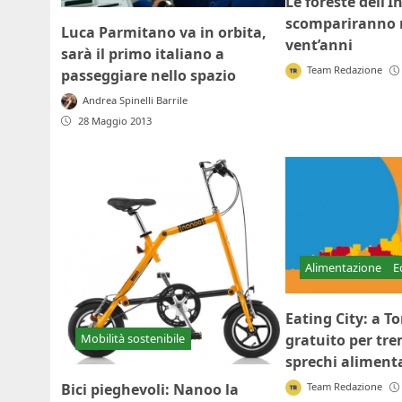
Le foreste dell’
scompariranno n
Luca Parmitano va in orbita,
vent’anni
sarà il primo italiano a
Team Redazione
passeggiare nello spazio
Andrea Spinelli Barrile
28 Maggio 2013
Alimentazione
E
Eating City: a T
gratuito per tre
Mobilità sostenibile
sprechi aliment
Team Redazione
Bici pieghevoli: Nanoo la