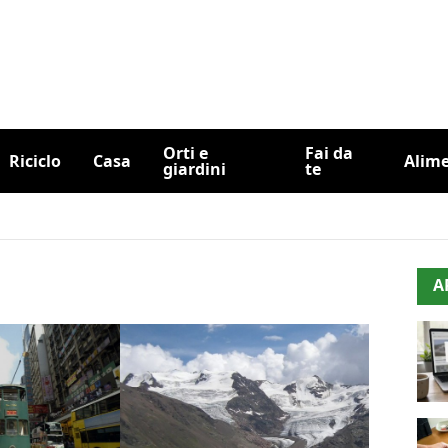
Orti e
Fai da
Riciclo
Casa
Alim
giardini
te
A