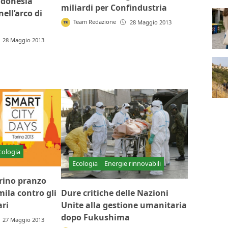
Indonesia
miliardi per Confindustria
ell’arco di
Team Redazione
28 Maggio 2013
28 Maggio 2013
cologia
Ecologia
Energie rinnovabili
orino pranzo
Dure critiche delle Nazioni
mila contro gli
Unite alla gestione umanitaria
ari
dopo Fukushima
27 Maggio 2013