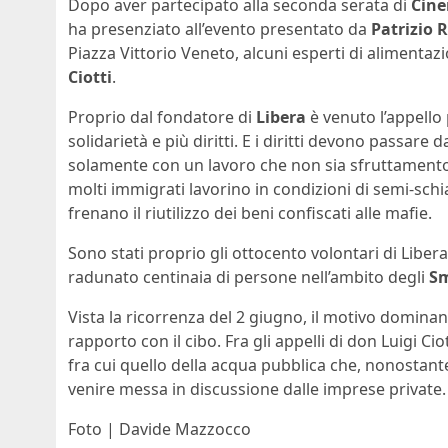
Dopo aver partecipato alla seconda serata di
Cin
ha presenziato all’evento presentato da
Patrizio 
Piazza Vittorio Veneto, alcuni esperti di alimentaz
Ciotti
.
Proprio dal fondatore di
Libera
è venuto l’appello 
solidarietà e più diritti. E i diritti devono passare
solamente con un lavoro che non sia sfruttamento
molti immigrati lavorino in condizioni di semi-schia
frenano il riutilizzo dei beni confiscati alle mafie.
Sono stati proprio gli ottocento volontari di Liber
radunato centinaia di persone nell’ambito degli
Sm
Vista la ricorrenza del 2 giugno, il motivo dominant
rapporto con il cibo. Fra gli appelli di don Luigi Ci
fra cui quello della acqua pubblica che, nonostante
venire messa in discussione dalle imprese private.
Foto | Davide Mazzocco