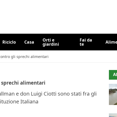
Orti e
Fai da
Riciclo
Casa
Alim
giardini
te
contro gli sprechi alimentari
A
i sprechi alimentari
llman e don Luigi Ciotti sono stati fra gli
tuzione Italiana