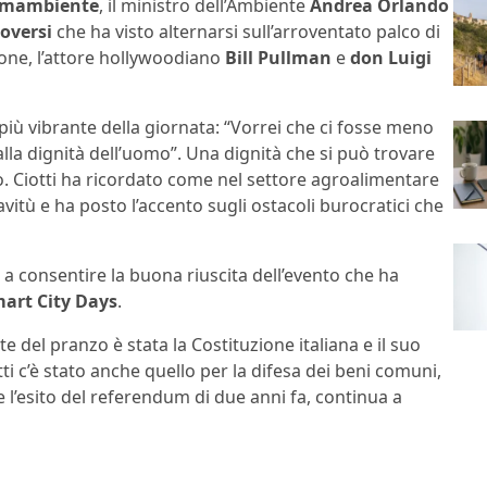
emambiente
, il ministro dell’Ambiente
Andrea Orlando
Roversi
che ha visto alternarsi sull’arroventato palco di
ione, l’attore hollywoodiano
Bill Pullman
e
don Luigi
più vibrante della giornata: “Vorrei che ci fosse meno
 dalla dignità dell’uomo”. Una dignità che si può trovare
. Ciotti ha ricordato come nel settore agroalimentare
vitù e ha posto l’accento sugli ostacoli burocratici che
a a consentire la buona riuscita dell’evento che ha
art City Days
.
e del pranzo è stata la Costituzione italiana e il suo
otti c’è stato anche quello per la difesa dei beni comuni,
 l’esito del referendum di due anni fa, continua a