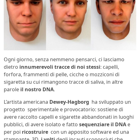
Ogni giorno, senza nemmeno pensarci, ci lasciamo
dietro
innumerevoli tracce di noi stessi
: capelli,
forfora, frammenti di pelle, cicche o mozziconi di
sigaretta su cui rimangono tracce di saliva, in altre
parole
il nostro DNA
.
L’artista americana
Dewey-Hagborg
ha sviluppato un
progetto sperimentale e provocatorio: sostiene di
avere raccolto capelli e sigarette abbandonati in luoghi
pubblici, di avere isolato e fatto
sequenziare il DNA
e
per poi
ricostruire
con un apposito software ed una
stampante 3D
i volti
degli incauti sconosciuti che