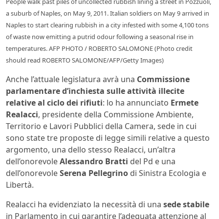
People walk past piles of uncollected rubbish lining a street in Pozzuoli,
a suburb of Naples, on May 9, 2011. Italian soldiers on May 9 arrived in
Naples to start clearing rubbish in a city infested with some 4,100 tons
of waste now emitting a putrid odour following a seasonal rise in
temperatures. AFP PHOTO / ROBERTO SALOMONE (Photo credit
should read ROBERTO SALOMONE/AFP/Getty Images)
Anche l’attuale legislatura avrà una
Commissione
parlamentare d’inchiesta sulle attività illecite
relative al ciclo dei rifiuti
: lo ha annunciato
Ermete
Realacci
, presidente della Commissione Ambiente,
Territorio e Lavori Pubblici della Camera, sede in cui
sono state tre proposte di legge simili relative a questo
argomento, una dello stesso Realacci, un’altra
dell’onorevole
Alessandro Bratti
del Pd e una
dell’onorevole
Serena Pellegrino
di Sinistra Ecologia e
Libertà.
Realacci ha evidenziato la necessità di una
sede stabile
in Parlamento in cui garantire l’adeguata attenzione al