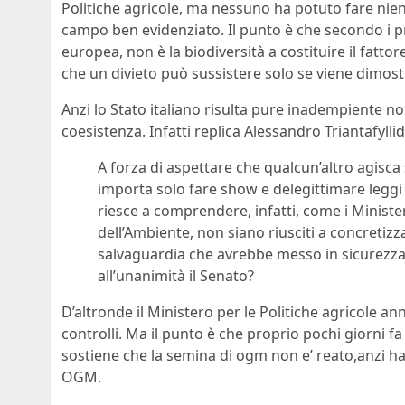
Politiche agricole, ma nessuno ha potuto fare nient
campo ben evidenziato. Il punto è che secondo i pr
europea, non è la biodiversità a costituire il fatto
che un divieto può sussistere solo se viene dimostr
Anzi lo Stato italiano risulta pure inadempiente 
coesistenza. Infatti replica Alessandro Triantafylli
A forza di aspettare che qualcun’altro agisca si
importa solo fare show e delegittimare leggi 
riesce a comprendere, infatti, come i Ministeri
dell’Ambiente, non siano riusciti a concretizz
salvaguardia che avrebbe messo in sicurezza t
all’unanimità il Senato?
D’altronde il Ministero per le Politiche agricole 
controlli. Ma il punto è che proprio pochi giorni f
sostiene che la semina di ogm non e’ reato,anzi ha
OGM.