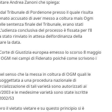
entare Andrea Zanoni che spiega:
a dal Tribunale di Pordenone presso il quale risulta
denato accusato di aver messo a coltura mais Ogm
elle sentenza finale del Tribunale, erano stati
’udienza conclusiva del processo è fissata per l’8
a stato rinviato in attesa dell’ordinanza della
are la data.
lla Corte di Giustizia europea emesso lo scorso 8 maggio
 OGM nei campi di Fidenato poiché come scrivono i
 nel senso che la messa in coltura di OGM quali le
soggettata a una procedura nazionale di
alizzazione di tali varietà sono autorizzati ai
9/2003 e le medesime varietà sono state iscritte
 2002/53
o il vietato vietare e su questo principio si è