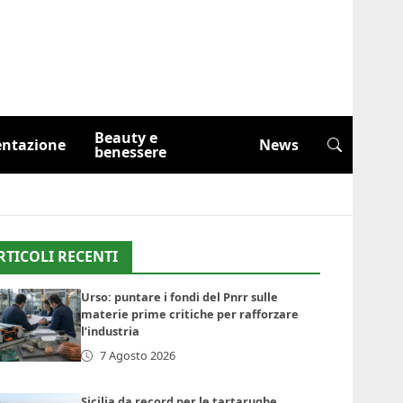
Beauty e
entazione
News
benessere
RTICOLI RECENTI
Urso: puntare i fondi del Pnrr sulle
materie prime critiche per rafforzare
l’industria
7 Agosto 2026
Sicilia da record per le tartarughe