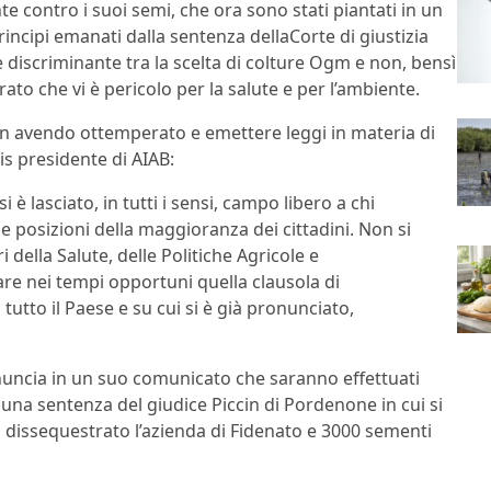
e contro i suoi semi, che ora sono stati piantati in un
incipi emanati dalla sentenza dellaCorte di giustizia
re discriminante tra la scelta di colture Ogm e non, bensì
ato che vi è pericolo per la salute e per l’ambiente.
non avendo ottemperato e emettere leggi in materia di
dis presidente di AIAB:
 è lasciato, in tutti i sensi, campo libero a chi
e posizioni della maggioranza dei cittadini. Non si
 della Salute, delle Politiche Agricole e
are nei tempi opportuni quella clausola di
utto il Paese e su cui si è già pronunciato,
annuncia in un suo comunicato che saranno effettuati
a una sentenza del giudice Piccin di Pordenone in cui si
 dissequestrato l’azienda di Fidenato e 3000 sementi