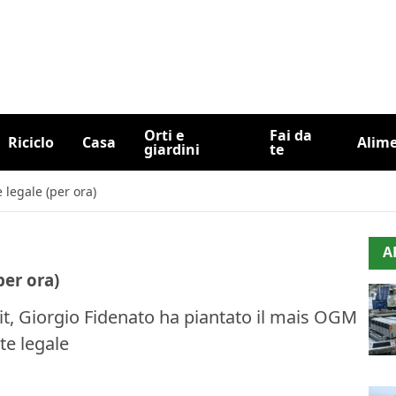
Orti e
Fai da
Riciclo
Casa
Alim
giardini
te
 legale (per ora)
A
per ora)
t, Giorgio Fidenato ha piantato il mais OGM
nte legale