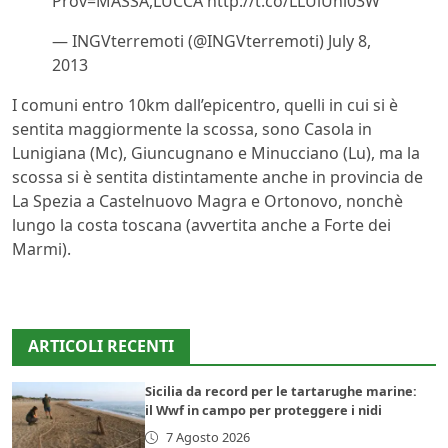
Prov=MASSA,LUCCA http://t.co/LLUlUnl03W
— INGVterremoti (@INGVterremoti) July 8,
2013
I comuni entro 10km dall’epicentro, quelli in cui si è
sentita maggiormente la scossa, sono Casola in
Lunigiana (Mc), Giuncugnano e Minucciano (Lu), ma la
scossa si è sentita distintamente anche in provincia de
La Spezia a Castelnuovo Magra e Ortonovo, nonchè
lungo la costa toscana (avvertita anche a Forte dei
Marmi).
ARTICOLI RECENTI
Sicilia da record per le tartarughe marine:
il Wwf in campo per proteggere i nidi
7 Agosto 2026