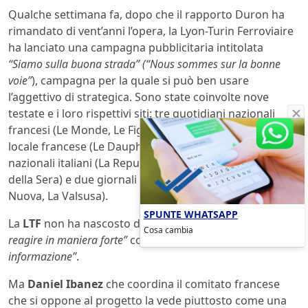
Qualche settimana fa, dopo che il rapporto Duron ha
rimandato di vent’anni l’opera, la Lyon-Turin Ferroviaire
ha lanciato una campagna pubblicitaria intitolata
“Siamo sulla buona strada”
(
“
Nous sommes sur la bonne
voie”
), campagna per la quale si può ben usare
l’aggettivo di strategica. Sono state coinvolte nove
testate e i loro rispettivi siti: tre quotidiani nazionali
francesi (Le Monde, Le Figaro e L’Equipe), un quotidiano
locale francese (Le Dauphiné Libéré), tre quotidiani
nazionali italiani (La Repubblica, La Stampa, Il Corriere
della Sera) e due giornali locali della Valsusa (Luna
Nuova, La Valsusa).
SPUNTE WHATSAPP
La
LTF
non ha nascosto di voler
“rispondere alle critiche,
Cosa cambia
reagire in maniera forte”
con la sua
“campagna di
informazione”
.
Ma
Daniel Ibanez
che coordina il comitato francese
che si oppone al progetto la vede piuttosto come una