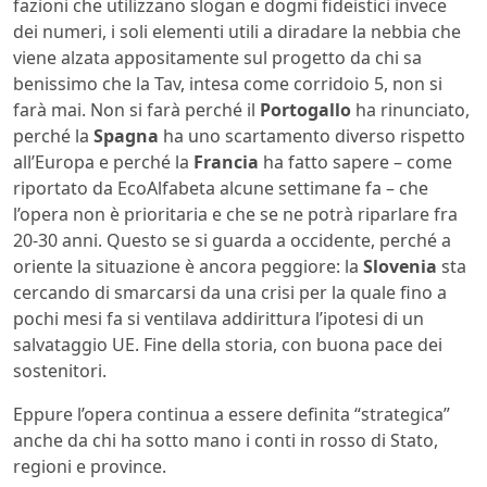
fazioni che utilizzano slogan e dogmi fideistici invece
dei numeri, i soli elementi utili a diradare la nebbia che
viene alzata appositamente sul progetto da chi sa
benissimo che la Tav, intesa come corridoio 5, non si
farà mai. Non si farà perché il
Portogallo
ha rinunciato,
perché la
Spagna
ha uno scartamento diverso rispetto
all’Europa e perché la
Francia
ha fatto sapere – come
riportato da EcoAlfabeta alcune settimane fa – che
l’opera non è prioritaria e che se ne potrà riparlare fra
20-30 anni. Questo se si guarda a occidente, perché a
oriente la situazione è ancora peggiore: la
Slovenia
sta
cercando di smarcarsi da una crisi per la quale fino a
pochi mesi fa si ventilava addirittura l’ipotesi di un
salvataggio UE. Fine della storia, con buona pace dei
sostenitori.
Eppure l’opera continua a essere definita “strategica”
anche da chi ha sotto mano i conti in rosso di Stato,
regioni e province.