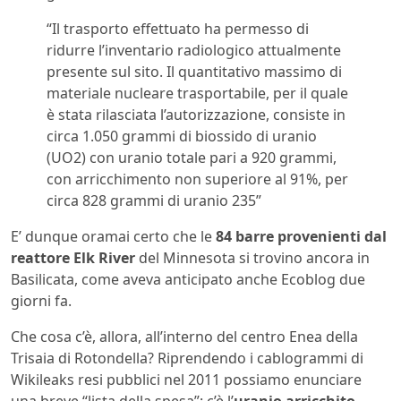
“Il trasporto effettuato ha permesso di
ridurre l’inventario radiologico attualmente
presente sul sito. Il quantitativo massimo di
materiale nucleare trasportabile, per il quale
è stata rilasciata l’autorizzazione, consiste in
circa 1.050 grammi di biossido di uranio
(UO2) con uranio totale pari a 920 grammi,
con arricchimento non superiore al 91%, per
circa 828 grammi di uranio 235”
E’ dunque oramai certo che le
84 barre provenienti dal
reattore Elk River
del Minnesota si trovino ancora in
Basilicata, come aveva anticipato anche Ecoblog due
giorni fa.
Che cosa c’è, allora, all’interno del centro Enea della
Trisaia di Rotondella? Riprendendo i cablogrammi di
Wikileaks resi pubblici nel 2011 possiamo enunciare
una breve “lista della spesa”: c’è l’
uranio arricchito
,