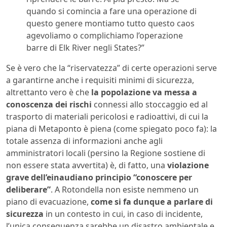
quando si comincia a fare una operazione di
questo genere montiamo tutto questo caos
agevoliamo o complichiamo l’operazione
barre di Elk River negli States?”
Se è vero che la “riservatezza” di certe operazioni serve
a garantirne anche i requisiti minimi di sicurezza,
altrettanto vero è che
la popolazione va messa a
conoscenza dei rischi
connessi allo stoccaggio ed al
trasporto di materiali pericolosi e radioattivi, di cui la
piana di Metaponto è piena (come spiegato poco fa): la
totale assenza di informazioni anche agli
amministratori locali (persino la Regione sostiene di
non essere stata avvertita) è, di fatto, una
violazione
grave dell’einaudiano principio “conoscere per
deliberare”
. A Rotondella non esiste nemmeno un
piano di evacuazione,
come si fa dunque a parlare di
sicurezza
in un contesto in cui, in caso di incidente,
l’unica conseguenza sarebbe un disastro ambientale e