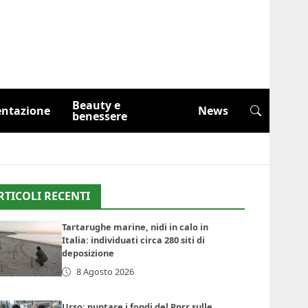
Beauty e
entazione
News
benessere
RTICOLI RECENTI
Tartarughe marine, nidi in calo in
Italia: individuati circa 280 siti di
deposizione
8 Agosto 2026
Urso: puntare i fondi del Pnrr sulle