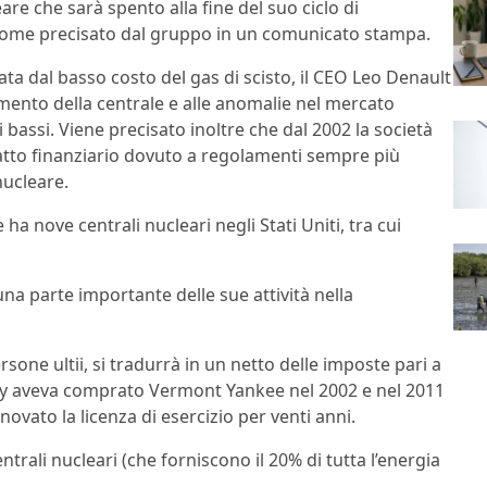
are che sarà spento alla fine del suo ciclo di
ì come precisato dal gruppo in un comunicato stampa.
a dal basso costo del gas di scisto, il CEO Leo Denault
imento della centrale e alle anomalie nel mercato
i bassi. Viene precisato inoltre che dal 2002 la società
impatto finanziario dovuto a regolamenti sempre più
nucleare.
a nove centrali nucleari negli Stati Uniti, tra cui
a parte importante delle sue attività nella
sone ultii, si tradurrà in un netto delle imposte pari a
ergy aveva comprato Vermont Yankee nel 2002 e nel 2011
vato la licenza di esercizio per venti anni.
ntrali nucleari (che forniscono il 20% di tutta l’energia