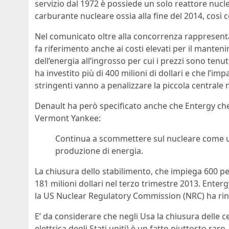
servizio dal 1972 è possiede un solo reattore nucle
carburante nucleare ossia alla fine del 2014, cos
Nel comunicato oltre alla concorrenza rappresentat
fa riferimento anche ai costi elevati per il manten
dell’energia all’ingrosso per cui i prezzi sono tenut
ha investito più di 400 milioni di dollari e che l’
stringenti vanno a penalizzare la piccola centrale 
Denault ha però specificato anche che Entergy che h
Vermont Yankee:
Continua a scommettere sul nucleare come un
produzione di energia.
La chiusura dello stabilimento, che impiega 600 per
181 milioni dollari nel terzo trimestre 2013. Ent
la US Nuclear Regulatory Commission (NRC) ha rinno
E’ da considerare che negli Usa la chiusura delle ce
elettrica degli Stati uniti) è un fatto piuttosto raro.