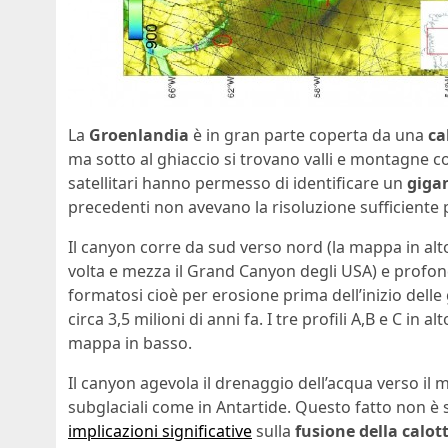
La
Groenlandia
è in gran parte coperta da una
ca
ma sotto al ghiaccio si trovano valli e montagne com
satellitari hanno permesso di identificare un
gigan
precedenti non avevano la risoluzione sufficiente p
Il canyon corre da sud verso nord (la mappa in alto
volta e mezza il Grand Canyon degli USA) e profon
formatosi cioè per erosione prima dell’inizio delle 
circa 3,5 milioni di anni fa. I tre profili A,B e C in a
mappa in basso.
Il canyon agevola il drenaggio dell’acqua verso il 
subglaciali come in Antartide. Questo fatto non è 
implicazioni significative
sulla
fusione della calot