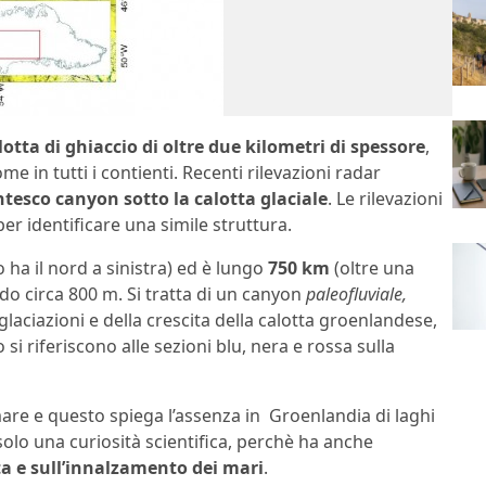
lotta di ghiaccio di oltre due kilometri di spessore
,
e in tutti i contienti. Recenti rilevazioni radar
tesco canyon sotto la calotta glaciale
. Le rilevazioni
er identificare una simile struttura.
 ha il nord a sinistra) ed è lungo
750 km
(oltre una
do circa 800 m. Si tratta di un canyon
paleofluviale,
glaciazioni e della crescita della calotta groenlandese,
lto si riferiscono alle sezioni blu, nera e rossa sulla
mare e questo spiega l’assenza in Groenlandia di laghi
solo una curiosità scientifica, perchè ha anche
ta e sull’innalzamento dei mari
.