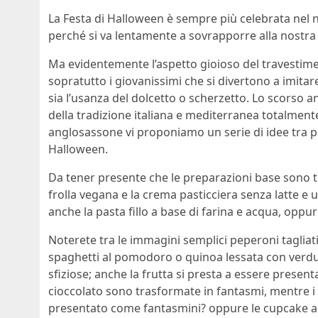
La Festa di Halloween è sempre più celebrata nel
perché si va lentamente a sovrapporre alla nostra 
Ma evidentemente l’aspetto gioioso del travesti
sopratutto i giovanissimi che si divertono a imitar
sia l’usanza del dolcetto o scherzetto. Lo scorso
della tradizione italiana e mediterranea totalmente
anglosassone vi proponiamo un serie di idee tra piatt
Halloween.
Da tener presente che le preparazioni base sono tu
frolla vegana e la crema pasticciera senza latte e 
anche la pasta fillo a base di farina e acqua, oppur
Noterete tra le immagini semplici peperoni tagliati
spaghetti al pomodoro o quinoa lessata con verdur
sfiziose; anche la frutta si presta a essere presen
cioccolato sono trasformate in fantasmi, mentre i 
presentato come fantasmini? oppure le cupcake al