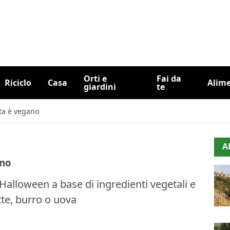
Orti e
Fai da
Riciclo
Casa
Alim
giardini
te
sta è vegano
A
ano
alloween a base di ingredienti vegetali e
tte, burro o uova