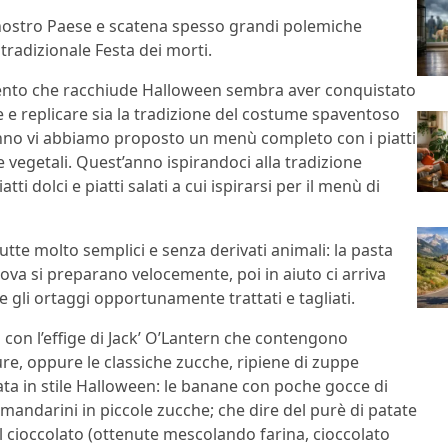
 nostro Paese e scatena spesso grandi polemiche
tradizionale Festa dei morti.
mento che racchiude Halloween sembra aver conquistato
e e replicare sia la tradizione del costume spaventoso
 anno vi abbiamo proposto un menù completo con i piatti
 vegetali. Quest’anno ispirandoci alla tradizione
i dolci e piatti salati a cui ispirarsi per il menù di
tte molto semplici e senza derivati animali: la pasta
uova si preparano velocemente, poi in aiuto ci arriva
e gli ortaggi opportunamente trattati e tagliati.
 con l’effige di Jack’ O’Lantern che contengono
e, oppure le classiche zucche, ripiene di zuppe
tata in stile Halloween: le banane con poche gocce di
mandarini in piccole zucche; che dire del purè di patate
 cioccolato (ottenute mescolando farina, cioccolato