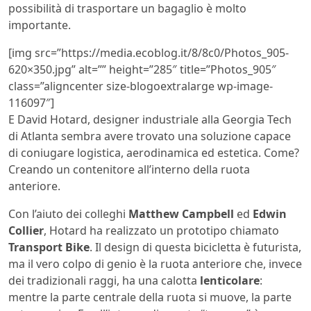
possibilità di trasportare un bagaglio è molto
importante.
[img src=”https://media.ecoblog.it/8/8c0/Photos_905-
620×350.jpg” alt=”” height=”285″ title=”Photos_905″
class=”aligncenter size-blogoextralarge wp-image-
116097″]
E David Hotard, designer industriale alla Georgia Tech
di Atlanta sembra avere trovato una soluzione capace
di coniugare logistica, aerodinamica ed estetica. Come?
Creando un contenitore all’interno della ruota
anteriore.
Con l’aiuto dei colleghi
Matthew Campbell
ed
Edwin
Collier
, Hotard ha realizzato un prototipo chiamato
Transport Bike
. Il design di questa bicicletta è futurista,
ma il vero colpo di genio è la ruota anteriore che, invece
dei tradizionali raggi, ha una calotta
lenticolare
:
mentre la parte centrale della ruota si muove, la parte