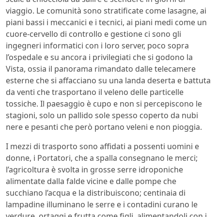
viaggio. Le comunità sono stratificate come lasagne, ai
piani bassi i meccanici e i tecnici, ai piani medi come un
cuore-cervello di controllo e gestione ci sono gli
ingegneri informatici con i loro server, poco sopra
l’ospedale e su ancora i privilegiati che si godono la
Vista, ossia il panorama rimandato dalle telecamere
esterne che si affacciano su una landa deserta e battuta
da venti che trasportano il veleno delle particelle
tossiche. Il paesaggio è cupo e non si percepiscono le
stagioni, solo un pallido sole spesso coperto da nubi
nere e pesanti che però portano veleni e non pioggia.
I mezzi di trasporto sono affidati a possenti uomini e
donne, i Portatori, che a spalla consegnano le merci;
l’agricoltura è svolta in grosse serre idroponiche
alimentate dalla falde vicine e dalle pompe che
succhiano l’acqua e la distribuiscono; centinaia di
lampadine illuminano le serre e i contadini curano le
verdure, ortaggi e frutta come figli, alimentandoli con i