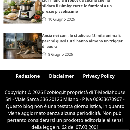
Lidl rilancia il robot da cucina che ha
sfidato il Bimby: tutte le funzioni a un
prezzo piccolissimo
10 Giugno 2026
Ansia nei cani, lo studio su 43 mila animali:
perché quasi tutti hanno almeno un trigger
di paura
8 Giugno 2026
Redazione
Disclaimer
Privacy Policy
Copyright © 2026 Ecoblog.it proprietà di T-Mediahouse
Srl - Viale Sarca 336 20126 Milano - P.Iva 06933670967 -
Questo blog non è una testata giornalistica, in quanto
viene aggiornato senza alcuna periodicità. Non può
pertanto considerarsi un prodotto editoriale ai sensi
della legge n. 62 del 07.03.2001