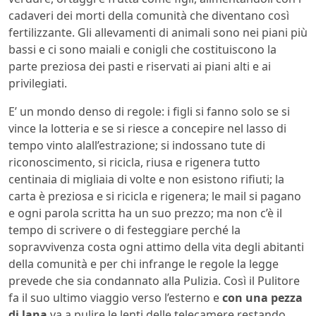
cadaveri dei morti della comunità che diventano così
fertilizzante. Gli allevamenti di animali sono nei piani più
bassi e ci sono maiali e conigli che costituiscono la
parte preziosa dei pasti e riservati ai piani alti e ai
privilegiati.
E’ un mondo denso di regole: i figli si fanno solo se si
vince la lotteria e se si riesce a concepire nel lasso di
tempo vinto alall’estrazione; si indossano tute di
riconoscimento, si ricicla, riusa e rigenera tutto
centinaia di migliaia di volte e non esistono rifiuti; la
carta è preziosa e si ricicla e rigenera; le mail si pagano
e ogni parola scritta ha un suo prezzo; ma non c’è il
tempo di scrivere o di festeggiare perché la
sopravvivenza costa ogni attimo della vita degli abitanti
della comunità e per chi infrange le regole la legge
prevede che sia condannato alla Pulizia. Così il Pulitore
fa il suo ultimo viaggio verso l’esterno e
con una pezza
di lana
va a pulire le lenti delle telecamere restando