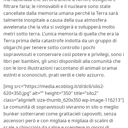
filtrare l’aria; le rinnovabili e il nucleare sono state
cancellate dalla memoria umana perché la Terra sarà
talmente inospitale a causa della sua atmosfera
avvelenata che la vita si svolgerà e svilupperà molto
metri sotto terra. L’unica memoria di quella che era la
Terra prima della catastrofe indotta da un gruppo di
oligarchi per tenere sotto controllo i pochi
sopravvissuti e conservare così potere e privilegi, sono i
libri per bambini, gli unici disponibili alla comunità che
con le loro illustrazioni raccontano di animali oramai
estinti e sconosciuti, prati verdi e cielo azzurro.
[img src=”https://media.ecoblog.it/d/dc6/silo2-
620×350.jpg” alt=”” height=”350″ title=”silo2″
class=”alignleft size-thumb_620x350 wp-image-116213″]
Le comunità di sopravvissuti vivranno in silo o meglio
bunker sotterranei come grattacieli capovolti, senza
ascensori però e con migliaia e migliaia di scalini di
scale a chiocciola da salire e scendere in giorni di