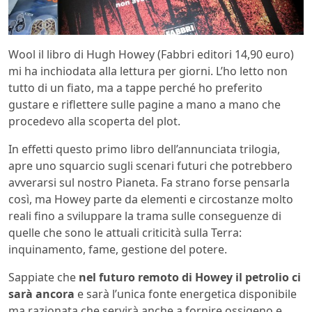
Wool il libro di Hugh Howey (Fabbri editori 14,90 euro)
mi ha inchiodata alla lettura per giorni. L’ho letto non
tutto di un fiato, ma a tappe perché ho preferito
gustare e riflettere sulle pagine a mano a mano che
procedevo alla scoperta del plot.
In effetti questo primo libro dell’annunciata trilogia,
apre uno squarcio sugli scenari futuri che potrebbero
avverarsi sul nostro Pianeta. Fa strano forse pensarla
così, ma Howey parte da elementi e circostanze molto
reali fino a sviluppare la trama sulle conseguenze di
quelle che sono le attuali criticità sulla Terra:
inquinamento, fame, gestione del potere.
Sappiate che
nel futuro remoto di Howey il petrolio ci
sarà ancora
e sarà l’unica fonte energetica disponibile
ma razionata che servirà anche a fornire ossigeno e