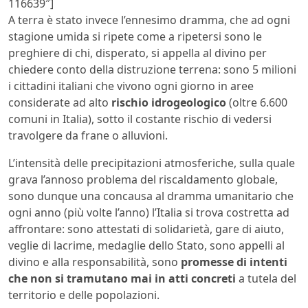
116639″]
A terra è stato invece l’ennesimo dramma, che ad ogni
stagione umida si ripete come a ripetersi sono le
preghiere di chi, disperato, si appella al divino per
chiedere conto della distruzione terrena: sono 5 milioni
i cittadini italiani che vivono ogni giorno in aree
considerate ad alto
rischio idrogeologico
(oltre 6.600
comuni in Italia), sotto il costante rischio di vedersi
travolgere da frane o alluvioni.
L’intensità delle precipitazioni atmosferiche, sulla quale
grava l’annoso problema del riscaldamento globale,
sono dunque una concausa al dramma umanitario che
ogni anno (più volte l’anno) l’Italia si trova costretta ad
affrontare: sono attestati di solidarietà, gare di aiuto,
veglie di lacrime, medaglie dello Stato, sono appelli al
divino e alla responsabilità, sono
promesse di intenti
che non si tramutano mai in atti concreti
a tutela del
territorio e delle popolazioni.