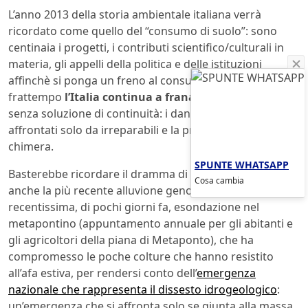
L’anno 2013 della storia ambientale italiana verrà
ricordato come quello del “consumo di suolo”: sono
centinaia i progetti, i contributi scientifico/culturali in
materia, gli appelli della politica e delle istituzioni
affinchè si ponga un freno al consumo di suolo. Nel
frattempo
l’Italia continua a franare ed allagarsi
senza soluzione di continuità: i danni milionari vengono
affrontati solo da irreparabili e la prevenzione resta una
chimera.
SPUNTE WHATSAPP
Basterebbe ricordare il dramma di Sarno e Quindici, ma
Cosa cambia
anche la più recente alluvione genovese o la
recentissima, di pochi giorni fa, esondazione nel
metapontino (appuntamento annuale per gli abitanti e
gli agricoltori della piana di Metaponto), che ha
compromesso le poche colture che hanno resistito
all’afa estiva, per rendersi conto dell’
emergenza
nazionale che rappresenta il dissesto idrogeologico
:
un’emergenza che si affronta solo se giunta alla massa