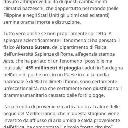
dovuto all’imprevedibilità di questi cambiamenti
climatici pazzeschi, che dappertutto nel mondo (nelle
Filippine e negli Stati Uniti gli ultimi casi eclatanti)
semina oramai morte e distruzione.
Tutto vero anche se non propriamente corretto. A
spiegare scientificamente il fenomeno ci ha pensato il
fisico
Alfonso Sutera
, del dipartimento di Fisica
dell’università Sapienza di Roma, all’agenzia stampa
Ansa
, che ha parlato di un fenomeno “possibile ma
inusuale”:
459 millimetri di pioggia
caduti in Sardegna
nell’arco di poche ore, in un Paese in cui la media
nazionale è di 900 millimetri l’anno, sono certamente
un’eccezionalità, ma che certamente non giustificano il
dramma umanitario causato dalle forti piogge.
L’aria fredda di provenienza artica unita al calore delle
acque del Mediterraneo, che in questa stagione viene
investito da afflusso di aria umida e calda proveniente
dall’Africa, ha comportato il piccolo “corto circuito”