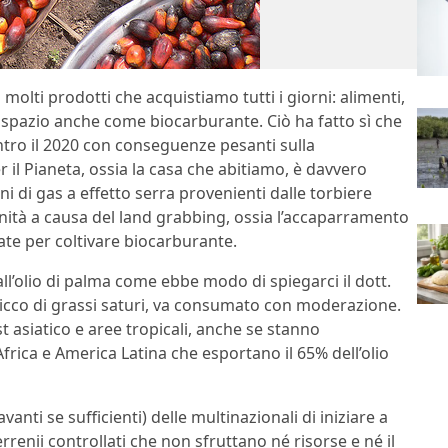
n molti prodotti che acquistiamo tutti i giorni: alimenti,
 spazio anche come biocarburante. Ciò ha fatto sì che
tro il 2020 con conseguenze pesanti sulla
r il Pianeta, ossia la casa che abitiamo, è davvero
i di gas a effetto serra provenienti dalle torbiere
munità a causa del land grabbing, ossia l’accaparramento
sate per coltivare biocarburante.
ll’olio di palma come ebbe modo di spiegarci il dott.
icco di grassi saturi, va consumato con moderazione.
t asiatico e aree tropicali, anche se stanno
frica e America Latina che esportano il 65% dell’olio
ti se sufficienti) delle multinazionali di iniziare a
rrenii controllati che non sfruttano né risorse e né il