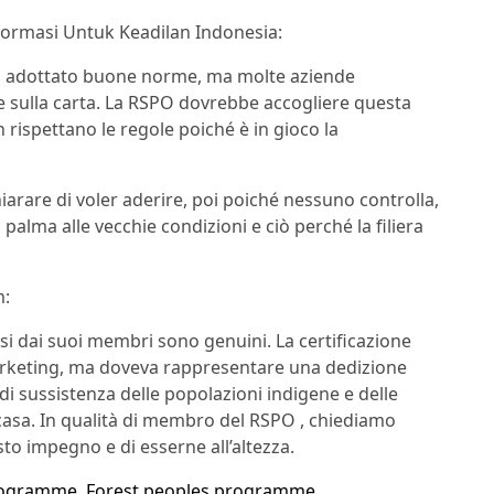
formasi Untuk Keadilan Indonesia:
ha adottato buone norme, ma molte aziende
 sulla carta. La RSPO dovrebbe accogliere questa
n rispettano le regole poiché è in gioco la
hiarare di voler aderire, poi poiché nessuno controlla,
palma alle vecchie condizioni e ciò perché la filiera
m:
si dai suoi membri sono genuini. La certificazione
keting, ma doveva rappresentare una dedizione
 di sussistenza delle popolazioni indigene e delle
 casa. In qualità di membro del RSPO , chiediamo
to impegno e di esserne all’altezza.
programme
,
Forest peoples programme