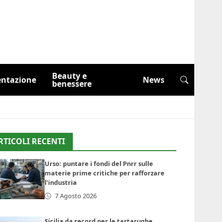
Beauty e
entazione
News
benessere
RTICOLI RECENTI
Urso: puntare i fondi del Pnrr sulle
materie prime critiche per rafforzare
l’industria
7 Agosto 2026
Sicilia da record per le tartarughe