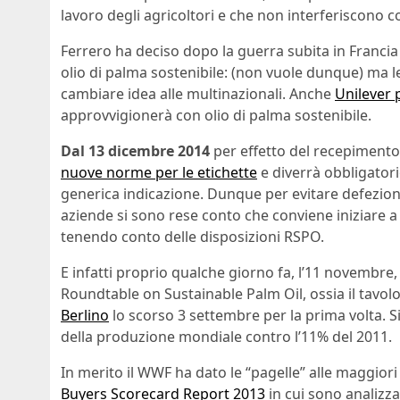
lavoro degli agricoltori e che non interferiscono co
Ferrero ha deciso dopo la guerra subita in Francia
olio di palma sostenibile: (non vuole dunque) ma l
cambiare idea alle multinazionali. Anche
Unilever p
approvvigionerà con olio di palma sostenibile.
Dal 13 dicembre 2014
per effetto del recepiment
nuove norme per le etichette
e diverrà obbligatori
generica indicazione. Dunque per evitare defezioni
aziende si sono rese conto che conviene iniziare a
tenendo conto delle disposizioni RSPO.
E infatti proprio qualche giorno fa, l’11 novembre
Roundtable on Sustainable Palm Oil, ossia il tavolo 
Berlino
lo scorso 3 settembre per la prima volta. Si
della produzione mondiale contro l’11% del 2011.
In merito il WWF ha dato le “pagelle” alle maggiori
Buyers Scorecard Report 2013
in cui sono analizza