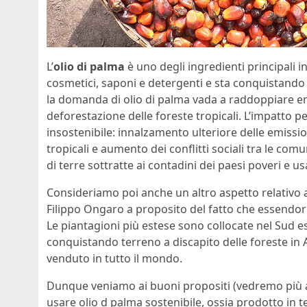
L’
olio di palma
è uno degli ingredienti principali i
cosmetici, saponi e detergenti e sta conquistando
la domanda di olio di palma vada a raddoppiare en
deforestazione delle foreste tropicali. L’impatto pe
insostenibile: innalzamento ulteriore delle emission
tropicali e aumento dei conflitti sociali tra le co
di terre sottratte ai contadini dei paesi poveri e u
Consideriamo poi anche un altro aspetto relativo a
Filippo Ongaro a proposito del fatto che essendor
Le piantagioni più estese sono collocate nel Sud es
conquistando terreno a discapito delle foreste in A
venduto in tutto il mondo.
Dunque veniamo ai buoni propositi (vedremo più avan
usare olio d palma sostenibile, ossia prodotto in te