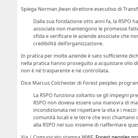
Spiega Norman Jiwan direttore esecutivo di Trans
Dalla sua fondazione otto anni fa, la RSPO 
associate non mantengono le promesse fatte
sfida e verificare le aziende associate che no
credibilità dell’organizzazione.
In pratica per molte aziende è sato sufficiente dic
nella pratica hanno proseguito a acquistare olio di 
non è né trasparente e né controllata.
Dice Marcus Colchester di Forest peoples progra
La RSPO funziona soltanto se gli impegni pre
RSPO non doveva essere una manovra di mar
incondizionata nel rispettare la vita e i mezzi
comunità locali e le terre che essi chiamano
alla RSPO nel suo insieme di riaffermare ques
Via | Comunicato stampa WWF,
Forest peoples 