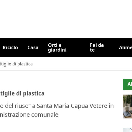
Orti e
Fai da
Riciclo
Casa
Alim
giardini
te
ttiglie di plastica
A
tiglie di plastica
ro del riuso” a Santa Maria Capua Vetere in
inistrazione comunale