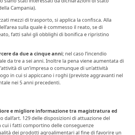
siano stati interessati da dichiarazioni di stato
 della Campania).
zati mezzi di trasporto, si applica la confisca. Alla
ll’area sulla quale è commesso il reato, se di
o, fatti salvi gli obblighi di bonifica e ripristino
rcere da due a cinque anni
; nel caso l’incendio
sale da tre a sei anni. Inoltre la pena viene aumentata di
’attività di un’impresa o comunque di un’attività
ogo in cui si appiccano i roghi (previste aggravanti nel
ale nei 5 anni precedenti.
ore e migliore informazione tra magistratura ed
o dall’art. 129 delle disposizioni di attuazione del
n cui i fatti comportino delle conseguenze
ualità dei prodotti agroalimentari al fine di favorire un