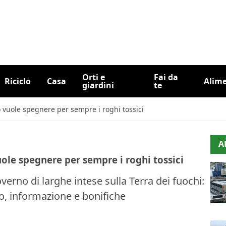
Orti e
Fai da
Riciclo
Casa
Alim
giardini
te
o vuole spegnere per sempre i roghi tossici
A
uole spegnere per sempre i roghi tossici
verno di larghe intese sulla Terra dei fuochi:
io, informazione e bonifiche