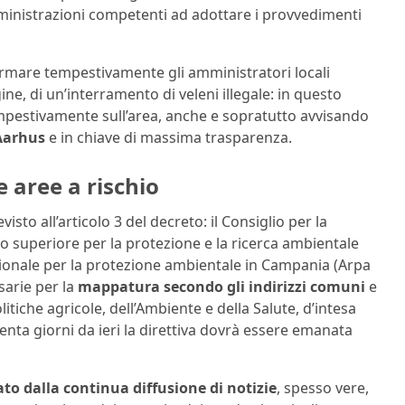
amministrazioni competenti ad adottare i provvedimenti
ormare tempestivamente gli amministratori locali
e, di un’interramento di veleni illegale: in questo
pestivamente sull’area, anche e sopratutto avvisando
Aarhus
e in chiave di massima trasparenza.
e aree a rischio
o all’articolo 3 del decreto: il Consiglio per la
uto superiore per la protezione e la ricerca ambientale
 regionale per la protezione ambientale in Campania (Arpa
sarie per la
mappatura secondo gli indirizzi comuni
e
Politiche agricole, dell’Ambiente e della Salute, d’intesa
enta giorni da ieri la direttiva dovrà essere emanata
ato dalla continua diffusione di notizie
, spesso vere,