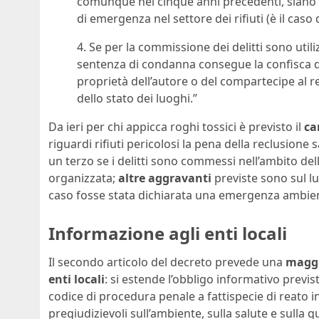
comunque nei cinque anni precedenti, siano o 
di emergenza nel settore dei rifiuti (è il caso
4. Se per la commissione dei delitti sono utiliz
sentenza di condanna consegue la confisca de
proprietà dell’autore o del compartecipe al reat
dello stato dei luoghi.”
Da ieri per chi appicca roghi tossici è previsto il
ca
riguardi rifiuti pericolosi la pena della reclusione 
un terzo se i delitti sono commessi nell’ambito dell
organizzata;
altre aggravanti
previste sono sul lu
caso fosse stata dichiarata una emergenza ambient
Informazione agli enti locali
Il secondo articolo del decreto prevede una
maggi
enti locali
: si estende l’obbligo informativo previst
codice di procedura penale a fattispecie di reato i
pregiudizievoli sull’ambiente, sulla salute e sulla q