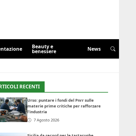
Beauty e
entazione
News
benessere
RTICOLI RECENTI
Urso: puntare i fondi del Pnrr sulle
materie prime critiche per rafforzare
l’industria
7 Agosto 2026
Sicilia da record per le tartarughe