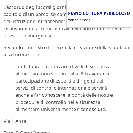
L’accordo degli scorsi giorni è solamente il primo
PIANO COTTURA PERICOLOSO
capitolo di un percorso comune che il ministero
Vanno rimossi
dell’Istruzione intraprenderà con l’Expo 2015
relativamente ai temi centrali della nutrizione e della
questione energetica.
Secondo il ministro Lorenzin la creazione della scuola di
alta formazione
contribuirà a rafforzare i livelli di sicurezza
alimentare non solo in Italia. Attraverso la
partecipazione di esperti e dirigenti dei
servizi di controllo internazionale servirà
anche a far conoscere la bontà delle nostre
procedure di controllo nella sicurezza
alimentare universalmente riconosciute.
Via | Ansa